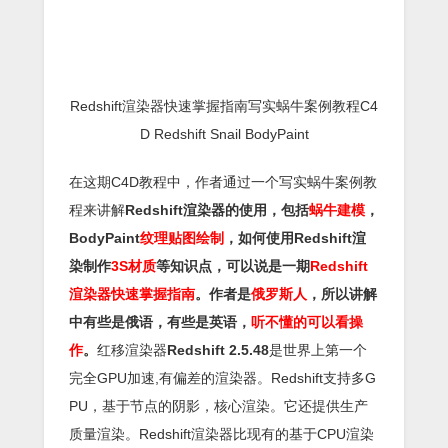
Redshift渲染器快速掌握指南写实蜗牛案例教程C4
D Redshift Snail BodyPaint
在这期C4D教程中，作者通过一个写实蜗牛案例教
程来讲解
Redshift渲染器的使用，包括
蜗牛建模
，
BodyPaint
纹理贴图绘制
，如何使用Redshift渲
染制作
3S材质
等知识点，可以说是一期
Redshift
渲染器快速掌握指南
。作者是
俄罗斯人
，所以讲解
中有些是俄语，有些是英语，
听不懂的可以看操
作
。
红移渲染器
Redshift 2.5.48
是世界上第一个
完全GPU加速,有偏差的渲染器。Redshift支持多G
PU，基于节点的阴影，核心渲染。它还提供生产
质量渲染。Redshift渲染器比现有的基于CPU渲染