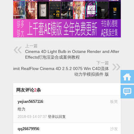
上一篇
Cinema 4D Light Bulb in Octane Render and After
Effects灯泡渲染合成案例教程
下一篇
NextLimit RealFlow Cinema 4D 2.5.2 0075 Win C4D流体
动力学模拟插件 版
网友评论
2
条
yejian5657116
:
板凳
给力
2018-03-14 07:37
登录以回复
qq26679956
:
沙发