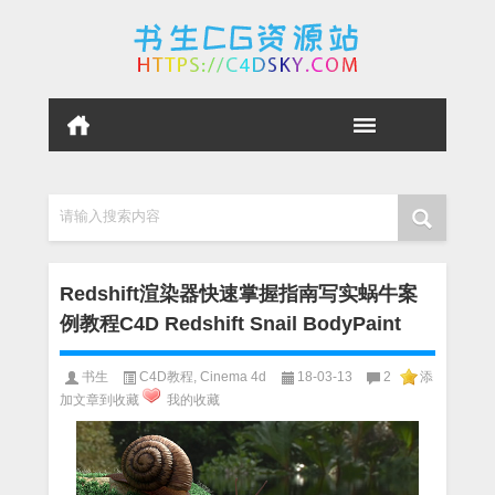
请输入搜索内容
Redshift渲染器快速掌握指南写实蜗牛案
例教程C4D Redshift Snail BodyPaint
书生
C4D教程
,
Cinema 4d
18-03-13
2
添
加文章到收藏
我的收藏