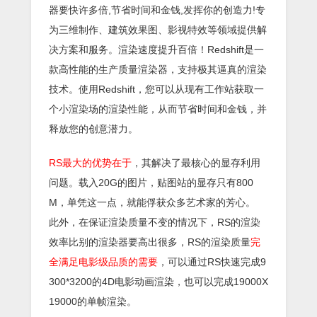
器要快许多倍,节省时间和金钱,发挥你的创造力!专
为三维制作、建筑效果图、影视特效等领域提供解
决方案和服务。渲染速度提升百倍！Redshift是一
款高性能的生产质量渲染器，支持极其逼真的渲染
技术。使用Redshift，您可以从现有工作站获取一
个小渲染场的渲染性能，从而节省时间和金钱，并
释放您的创意潜力。
RS最大的优势在于
，其解决了最核心的显存利用
问题。载入20G的图片，贴图站的显存只有800
M，单凭这一点，就能俘获众多艺术家的芳心。
此外，在保证渲染质量不变的情况下，RS的渲染
效率比别的渲染器要高出很多，RS的渲染质量
完
全满足电影级品质的需要
，可以通过RS快速完成9
300*3200的4D电影动画渲染，也可以完成19000X
19000的单帧渲染。