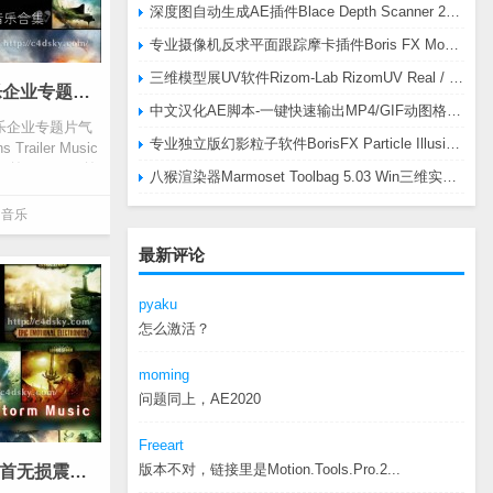
深度图自动生成AE插件Blace Depth Scanner 2 v2.4.49 Win/Mac，可轻松搞定体积雾/光、景深虚化、伪3D、场景扫描等效果
专业摄像机反求平面跟踪摩卡插件Boris FX Mocha Pro 2026.0.3 CE
三维模型展UV软件Rizom-Lab RizomUV Real / Virtual Space 2025.0.114 Win
震撼大气史诗电影预告片配乐企业专题片气势音乐合集Silver Screen DOS Brains Trailer Music pack
中文汉化AE脚本-一键快速输出MP4/GIF动图格式插件AEscripts GifGun v2.2.1 Win/Mac
乐企业专题片气
专业独立版幻影粒子软件BorisFX Particle Illusion Pro 2025.5 v18.5.1 Win
Trailer Music
首Flac+380首
八猴渲染器Marmoset Toolbag 5.03 Win三维实时渲染软件
,
音乐
最新评论
pyaku
怎么激活？
moming
问题同上，AE2020
Freeart
版本不对，链接里是Motion.Tools.Pro.2...
哥特风暴01-36音乐合集1650首无损震撼大气电影预告片配乐Gothic Storm Music，支持免费更新