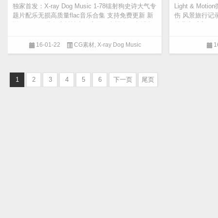
独家首发：X-ray Dog Music 1-78镭射狗史诗大气专
Light & Mo
题片配乐无损高质量flac音乐合集 支持免费更新 新
伤 风景旅行记录片
增XRCD78 此套素材被广泛应用于电视台，广播电
瑞典音乐家Christ
台、影视音...
16-01-22
CG素材
,
X-ray Dog Music
1
1
2
3
4
5
6
下一页
尾页