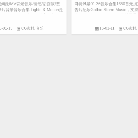
tion微电影MV背景音乐/情感/后摇滚/悲
哥特风暴01-36音乐合集1650首
背景音乐合集 Lights & Motion是
告片配乐Gothic Storm Music
offer Franzén在24岁建立，在20...
名称: Gothic Storm Music哥特风暴
6合集 1650首...
6-01-13
CG素材
,
音乐
16-01-11
CG素材
,