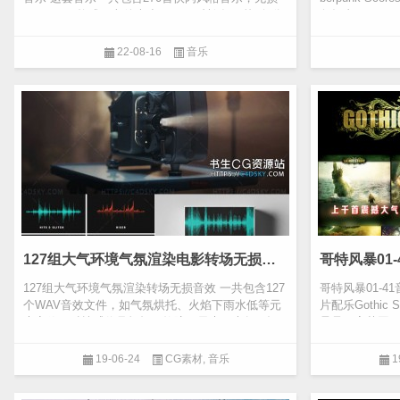
WAV/MP3格式，文件大小5.8G，时长在10秒到4分
包括由 Kyle M
钟不等。充满活...
全...
22-08-16
音乐
127组大气环境气氛渲染电影转场无损音效
127组大气环境气氛渲染转场无损音效 一共包含127
哥特风暴01-4
个WAV音效文件，如气氛烘托、火焰下雨水低等元
片配乐Gothic
素音效、科技感信号损坏、故障、元素、大气、运
暴是一家英国
动打击、音效...
告片的首席配...
19-06-24
CG素材
,
音乐
1