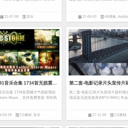
cCuiston 创作的 20 首免版税曲目，
ungle超级音效库AE模板音乐合集
音乐第128-1...
21-07-08
音乐
21-06-03
AE模板
,
Audioj
哥特风暴01-41音乐合集 1734首无损震撼大气电影预告片配乐Gothic Storm Music，支持免费更新
1音乐合集 1734首震撼大气电影预告
第二套-电影记录片头宣传片延时慢
 Storm Music，支持免费更新 哥特风
场渲染无损音效库(MP3+WAV) 年
顶级时尚音乐配乐公司，是好莱坞预
含两种格式MP3+WAV，音效分五大类：
调升高)、Hits(...
9-03-29
CG素材
,
音乐
17-11-28
CG素材
,