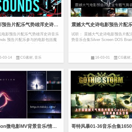
震撼大气电影预告片配乐气势雄浑史诗音乐合集Trailer Sounds
气电影预告片配乐气势雄浑史诗音乐
试听： 震撼大气史诗电影预告片配
 Sounds 预告片配乐参与的电影包括魔
势音乐合集Silver Screen DOS Brains 
结者，疯狂的麦克斯，蝙蝠侠VS超
pack 共17套合集（约6G大小），418
320kb高...
6-03-14
CG素材
,
音乐
16-03-01
CG素材
Light & Motion微电影MV背景音乐/情感/后摇滚/悲伤 风景旅行记录片背景音乐合集