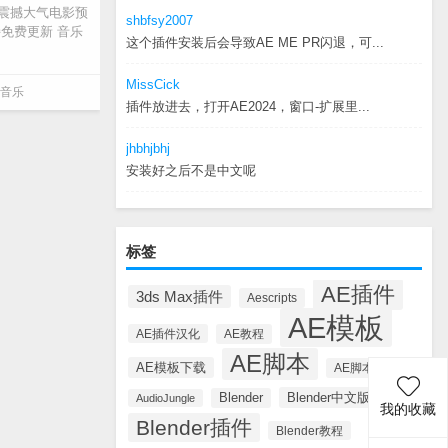
无损震撼大气电影预
shbfsy2007
，支持免费更新 音乐
这个插件安装后会导致AE ME PR闪退，可...
GOTHIC001-03
MissCick
音乐
插件放进去，打开AE2024，窗口-扩展里...
jhbhjbhj
安装好之后不是中文呢
标签
AE插件
3ds Max插件
Aescripts
AE模板
AE插件汉化
AE教程
AE脚本
AE模板下载
AE脚本汉化
Blender中文版插件
Blender
AudioJungle
我的收藏
Blender插件
Blender教程