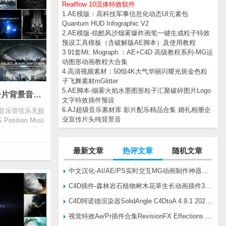
Realflow 10流体特效软件
1.AE模版：高科技军事信息化动态UI元素包
Quantum HUD Infographic V2
2.AE模版-炫酷风沙烟雾爆炸画笔一键生成粒子特效
预设工具模板（含破解版AE脚本）及使用教程
3.91套Mt. Mograph ：AE+C4D 高级教程系列-MG运
动图形动画教程大合集
4.高清视频素材：50组4K大气华丽闪耀光斑金色粒
子飞舞素材mGlitter
5.AE脚本-烟雾火焰水墨图形粒子汇聚破碎图片Logo
Position Music顶级电影预告片背景音乐管弦乐无损高品质配乐合集316CD
文字特效插件预设
6.AJ超级音乐素材库 影片配乐精品合集 婚礼相册企
背景音乐管弦乐无损
业宣传片头纯背景音
sition Musi
乐公司，该系列
最新文章
热评文章
随机文章
乐
中文汉化-AI/AE/PS实时交互MG动画制作神器AE脚本Battle Axe Overlord v2.6.4 Win/Mac
C4D插件-森林岩石植物树木花草生长动画插件3DQuakers Forester v1.5.7 R20-R2025含扩展包
C4D阿诺德渲染器SolidAngle C4DtoA 4.9.1 2024/2025/2026 Win替换破解版
视觉特效Ae/Pr插件合集RevisionFX Effections Plus v25.8 CE Win 含RE:Zup/Twixtor/Flicker/RSMB插件