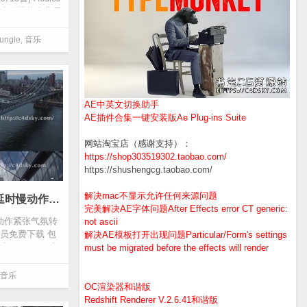
精选影视片头背景
ungle
,
音乐
AE中英文切换助手
AE插件合集一键安装版Ae Plug-ins Suite
网站淘宝店（感谢支持）：
https://shop303519302.taobao.com/
https://shushengcg.taobao.com/
解决mac不显示允许任何来源问题
第二套-电影记录片头宣传片延时慢动作紧张气氛转场渲染无损音效库(MP3+WAV) 年会员免费下载
完美解决AE字体问题After Effects error CT generic:
动作紧张气氛转
not ascii
会员免费下载 包
解决AE模板打开出现问题Particular/Form's settings
 Risers(音
must be migrated before the effects will render
音乐
OC渲染器和谐版
Redshift Renderer V.2.6.41和谐版