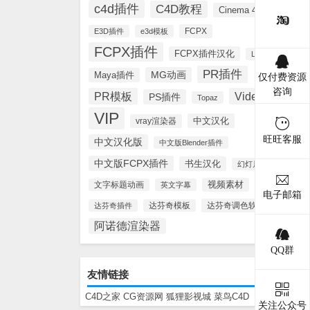
c4d插件
C4D教程
Cinema 4D
FCPX
E3D插件
e3d模板
FCPX插件
FCPX插件汉化
Lynda
PR插件
MG动画
Maya插件
仅付费资源
咨询
PR模板
Videohive
PS插件
Topaz
VIP
中文汉化
vray渲染器
旺旺客服
中文汉化版
中文版Blender插件
中文版FCPX插件
书生汉化
幻灯片模板
视频素材
文字标题动画
英文字幕
电子邮箱
达芬奇调色软件
达芬奇插件
达芬奇模板
阿诺德渲染器
QQ群
友情链接
C4D之家
CG资源网
狐狸影视城
菜鸟C4D
关注公众号