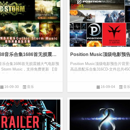
哥特风暴01-38音乐合集1686首无损震撼大气电影预告片配乐Gothic Storm Music，支持免费更新
8音乐合集1686首无损震撼大气电影预
Position Music顶级电影预告片
c Storm Music，支持免费更新 【音
高品质配乐合集316CD-文件总共45G Po
风暴是一家英国顶级时尚音乐配乐公
c是一家来自美国的洛杉矶的一家音
产品目前侧...
16-09-30
音乐
16-09-04
音