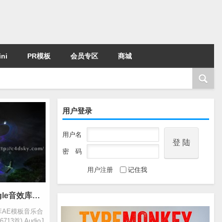
ni
PR模板
会员专区
商城
用户登录
用户名
密 码
用户注册
记住我
2021年6月份更新AudioJungle音效库AE模板音乐合集影视片头背景音乐第128-130辑(共6713首)
音效库AE模板音乐合
3首) AudioJ