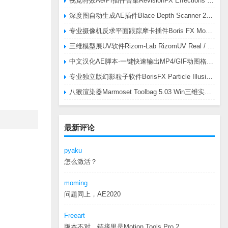
视觉特效Ae/Pr插件合集RevisionFX Effections Plus v25.8 CE Win 含RE:Zup/Twixtor/Flicker/RSMB插件
深度图自动生成AE插件Blace Depth Scanner 2 v2.4.49 Win/Mac，可轻松搞定体积雾/光、景深虚化、伪3D、场景扫描等效果
专业摄像机反求平面跟踪摩卡插件Boris FX Mocha Pro 2026.0.3 CE
三维模型展UV软件Rizom-Lab RizomUV Real / Virtual Space 2025.0.114 Win
中文汉化AE脚本-一键快速输出MP4/GIF动图格式插件AEscripts GifGun v2.2.1 Win/Mac
专业独立版幻影粒子软件BorisFX Particle Illusion Pro 2025.5 v18.5.1 Win
八猴渲染器Marmoset Toolbag 5.03 Win三维实时渲染软件
最新评论
pyaku
怎么激活？
moming
问题同上，AE2020
Freeart
版本不对，链接里是Motion.Tools.Pro.2...