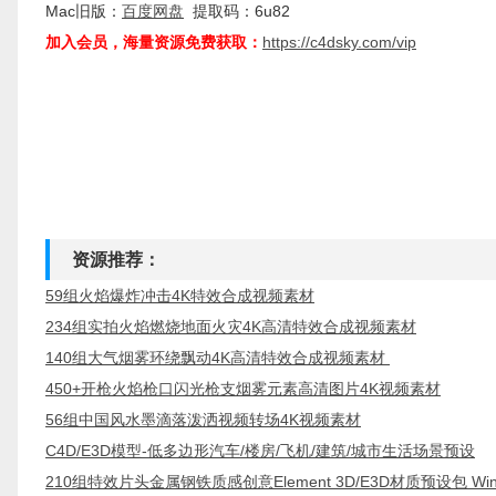
Mac旧版：
百度网盘
提取码：6u82
加入会员，海量资源免费获取：
https://c4dsky.com/vip
资源推荐：
59组火焰爆炸冲击4K特效合成视频素材
234组实拍火焰燃烧地面火灾4K高清特效合成视频素材
140组大气烟雾环绕飘动4K高清特效合成视频素材
450+开枪火焰枪口闪光枪支烟雾元素高清图片4K视频素材
56组中国风水墨滴落泼洒视频转场4K视频素材
C4D/E3D模型-低多边形汽车/楼房/飞机/建筑/城市生活场景预设
210组特效片头金属钢铁质感创意Element 3D/E3D材质预设包 Win