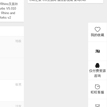
ks/Rhino叉面补
bs V5.010
r Rhino and
Works v2
我的收藏
地板
仅付费资源
咨询
板凳
旺旺客服
沙发