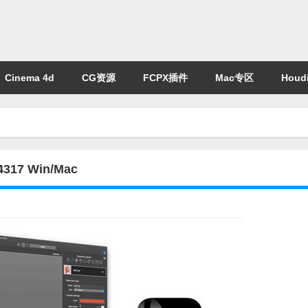
Cinema 4d
CG资源
FCPX插件
Mac专区
Houdi
17 Win/Mac