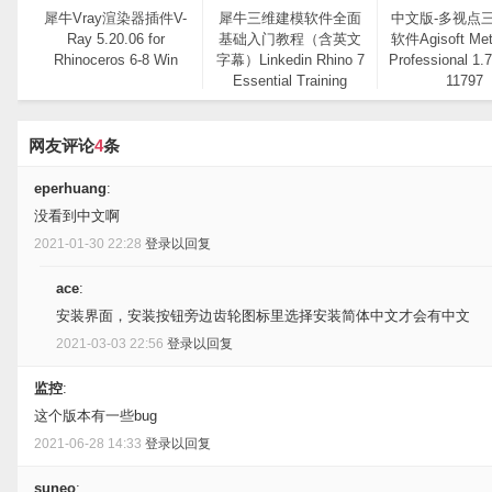
犀牛Vray渲染器插件V-
犀牛三维建模软件全面
中文版-多视点
Ray 5.20.06 for
基础入门教程（含英文
软件Agisoft Met
Rhinoceros 6-8 Win
字幕）Linkedin Rhino 7
Professional 1.7
Essential Training
11797
网友评论
4
条
eperhuang
:
没看到中文啊
2021-01-30 22:28
登录以回复
ace
:
安装界面，安装按钮旁边齿轮图标里选择安装简体中文才会有中文
2021-03-03 22:56
登录以回复
监控
:
这个版本有一些bug
2021-06-28 14:33
登录以回复
suneo
: