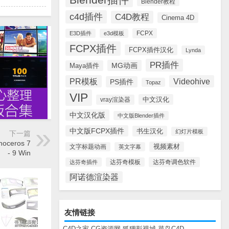
Blender教程
c4d插件
C4D教程
Cinema 4D
FCPX
E3D插件
e3d模板
FCPX插件
FCPX插件汉化
Lynda
PR插件
MG动画
Maya插件
PR模板
Videohive
PS插件
Topaz
VIP
中文汉化
vray渲染器
中文汉化版
中文版Blender插件
中文版FCPX插件
书生汉化
幻灯片模板
下一篇
oceros 7
视频素材
文字标题动画
英文字幕
- 9 Win
达芬奇调色软件
达芬奇插件
达芬奇模板
阿诺德渲染器
友情链接
C4D之家
CG资源网
狐狸影视城
菜鸟C4D