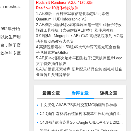
Redshift Renderer V.2.6.41和谐版
gon meshes.
Realflow 10流体特效软件
1.AE模版：高科技军事信息化动态UI元素包
Quantum HUD Infographic V2
2.AE模版-炫酷风沙烟雾爆炸画笔一键生成粒子特效
1992年开始
预设工具模板（含破解版AE脚本）及使用教程
3.91套Mt. Mograph ：AE+C4D 高级教程系列-MG运
估以及生产用
动图形动画教程大合集
平台，除了官
4.高清视频素材：50组4K大气华丽闪耀光斑金色粒
子飞舞素材mGlitter
3D软件的专属
5.AE脚本-烟雾火焰水墨图形粒子汇聚破碎图片Logo
文字特效插件预设
6.AJ超级音乐素材库 影片配乐精品合集 婚礼相册企
业宣传片头纯背景音
最新文章
热评文章
随机文章
中文汉化-AI/AE/PS实时交互MG动画制作神器AE脚本Battle Axe Overlord v2.6.4 Win/Mac
C4D插件-森林岩石植物树木花草生长动画插件3DQuakers Forester v1.5.7 R20-R2025含扩展包
C4D阿诺德渲染器SolidAngle C4DtoA 4.9.1 2024/2025/2026 Win替换破解版