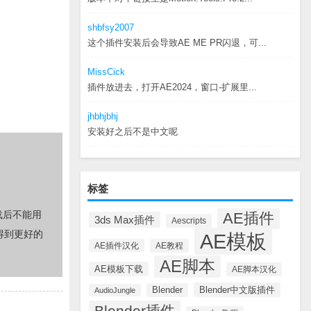
shbfsy2007
这个插件安装后会导致AE ME PR闪退，可...
MissCick
插件放进去，打开AE2024，窗口-扩展里...
jhbhjbhj
安装好之后不是中文呢
标签
载后不能用
AE插件
3ds Max插件
Aescripts
得到更好的
AE模板
AE插件汉化
AE教程
AE脚本
AE模板下载
AE脚本汉化
Blender中文版插件
Blender
AudioJungle
Blender插件