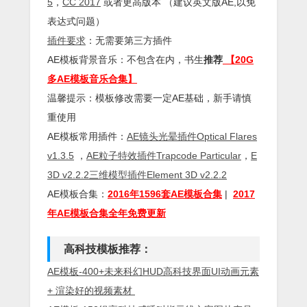
5
，
CC 2017
或者更高版本 （建议英文版AE,以免
表达式问题）
插件
要求
：无需要第三方插件
AE模板背景音乐：不包含在内，书生
推荐
【20G
多AE模板音乐合集】
温馨提示：模板修改需要一定AE基础，新手请慎
重使用
AE模板常用插件：
AE镜头光晕插件Optical Flares
v1.3.5
，
AE粒子特效插件Trapcode Particular
，
E
3D v2.2.2三维模型插件Element 3D v2.2.2
AE模板合集：
2016年1596套AE模板合集
|
2017
年AE模板合集全年免费更新
高科技模板推荐：
AE模板-400+未来科幻HUD高科技界面UI动画元素
+ 渲染好的视频素材