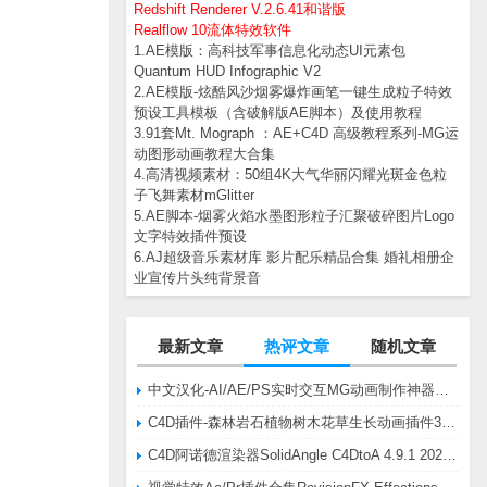
Redshift Renderer V.2.6.41和谐版
Realflow 10流体特效软件
1.AE模版：高科技军事信息化动态UI元素包
Quantum HUD Infographic V2
2.AE模版-炫酷风沙烟雾爆炸画笔一键生成粒子特效
预设工具模板（含破解版AE脚本）及使用教程
3.91套Mt. Mograph ：AE+C4D 高级教程系列-MG运
动图形动画教程大合集
4.高清视频素材：50组4K大气华丽闪耀光斑金色粒
子飞舞素材mGlitter
5.AE脚本-烟雾火焰水墨图形粒子汇聚破碎图片Logo
文字特效插件预设
6.AJ超级音乐素材库 影片配乐精品合集 婚礼相册企
业宣传片头纯背景音
最新文章
热评文章
随机文章
中文汉化-AI/AE/PS实时交互MG动画制作神器AE脚本Battle Axe Overlord v2.6.4 Win/Mac
C4D插件-森林岩石植物树木花草生长动画插件3DQuakers Forester v1.5.7 R20-R2025含扩展包
C4D阿诺德渲染器SolidAngle C4DtoA 4.9.1 2024/2025/2026 Win替换破解版