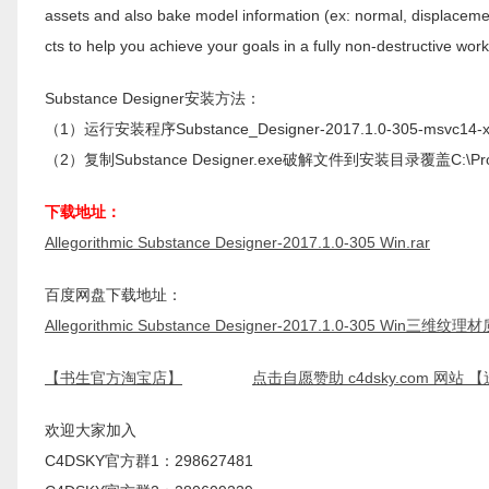
assets and also bake model information (ex: normal, displacement,
cts to help you achieve your goals in a fully non-destructive work
Substance Designer安装方法：
（1）运行安装程序Substance_Designer-2017.1.0-305-msvc14-x64-
（2）复制Substance Designer.exe破解文件到安装目录覆盖C:\Program F
下载地址：
Allegorithmic Substance Designer-2017.1.0-305 Win.rar
百度网盘下载地址：
Allegorithmic Substance Designer-2017.1.0-305 Win三
【书生官方淘宝店】
点击自愿赞助 c4dsky.com 网站
欢迎大家加入
C4DSKY官方群1：298627481