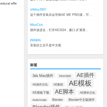
cedural effe
shbfsy2007
这个插件安装后会导致AE ME PR闪退，可...
MissCick
插件放进去，打开AE2024，窗口-扩展里...
jhbhjbhj
安装好之后不是中文呢
标签
AE插件
3ds Max插件
Aescripts
AE模板
AE插件汉化
AE教程
AE脚本
AE模板下载
AE脚本汉化
Blender中文版插件
Blender
AudioJungle
Blender插件