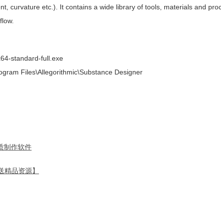
 curvature etc.). It contains a wide library of tools, materials and pro
flow.
standard-full.exe
iles\Allegorithmic\Substance Designer
维纹理材质制作软件
 【送精品资源】