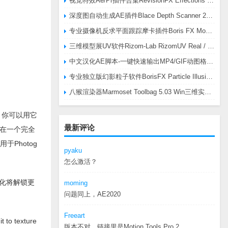
视觉特效Ae/Pr插件合集RevisionFX Effections Plus v25.8 CE Win 含RE:Zup/Twixtor/Flicker/RSMB插件
深度图自动生成AE插件Blace Depth Scanner 2 v2.4.49 Win/Mac，可轻松搞定体积雾/光、景深虚化、伪3D、场景扫描等效果
专业摄像机反求平面跟踪摩卡插件Boris FX Mocha Pro 2026.0.3 CE
三维模型展UV软件Rizom-Lab RizomUV Real / Virtual Space 2025.0.114 Win
中文汉化AE脚本-一键快速输出MP4/GIF动图格式插件AEscripts GifGun v2.2.1 Win/Mac
专业独立版幻影粒子软件BorisFX Particle Illusion Pro 2025.5 v18.5.1 Win
八猴渲染器Marmoset Toolbag 5.03 Win三维实时渲染软件
纹理。你可以用它
最新评论
在一个完全
Photog
pyaku
怎么激活？
变化将解锁更
moming
问题同上，AE2020
Freeart
t to texture
版本不对，链接里是Motion.Tools.Pro.2...