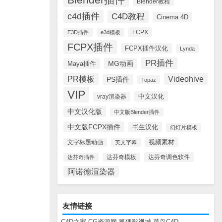
Blender教程
c4d插件
C4D教程
Cinema 4D
FCPX
E3D插件
e3d模板
FCPX插件
FCPX插件汉化
Lynda
PR插件
MG动画
Maya插件
PR模板
Videohive
PS插件
Topaz
VIP
中文汉化
vray渲染器
中文汉化版
中文版Blender插件
中文版FCPX插件
书生汉化
幻灯片模板
视频素材
文字标题动画
英文字幕
达芬奇调色软件
达芬奇插件
达芬奇模板
阿诺德渲染器
友情链接
C4D之家
CG资源网
狐狸影视城
菜鸟C4D