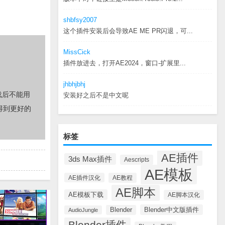
shbfsy2007
这个插件安装后会导致AE ME PR闪退，可...
MissCick
插件放进去，打开AE2024，窗口-扩展里...
jhbhjbhj
载后不能用
安装好之后不是中文呢
得到更好的
标签
AE插件
3ds Max插件
Aescripts
AE模板
AE插件汉化
AE教程
AE脚本
AE模板下载
AE脚本汉化
Blender中文版插件
Blender
AudioJungle
Blender插件