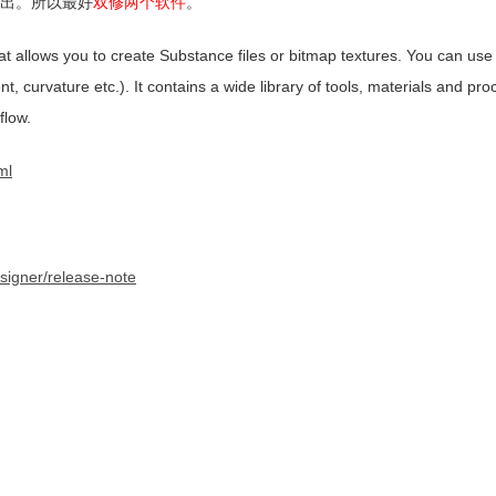
输出。所以最好
双修两个软件
。
 allows you to create Substance files or bitmap textures. You can use i
 curvature etc.). It contains a wide library of tools, materials and pro
flow.
ml
signer/release-note