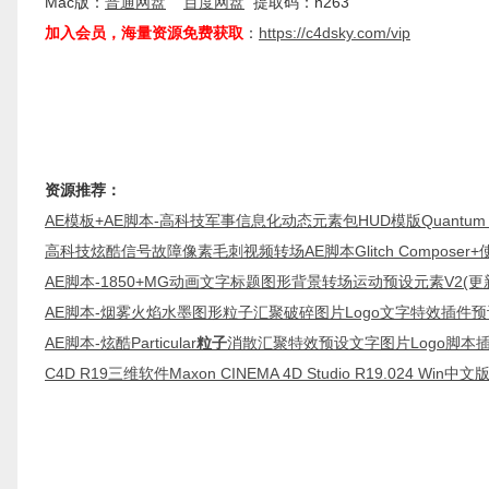
Mac版：
普通网盘
百度网盘
提取码：n263
加入会员，海量资源免费获取
：
https://c4dsky.com/vip
资源推荐：
AE模板+AE脚本-高科技军事信息化动态元素包HUD模版Quantum HUD I
高科技炫酷信号故障像素毛刺视频转场AE脚本Glitch Composer
AE脚本-1850+MG动画文字标题图形背景转场运动预设元素V2(更新) 
AE脚本-烟雾火焰水墨图形粒子汇聚破碎图片Logo文字特效插件预
AE脚本-炫酷Particular
粒子
消散汇聚特效预设文字图片Logo脚本
C4D R19三维软件Maxon CINEMA 4D Studio R19.024 