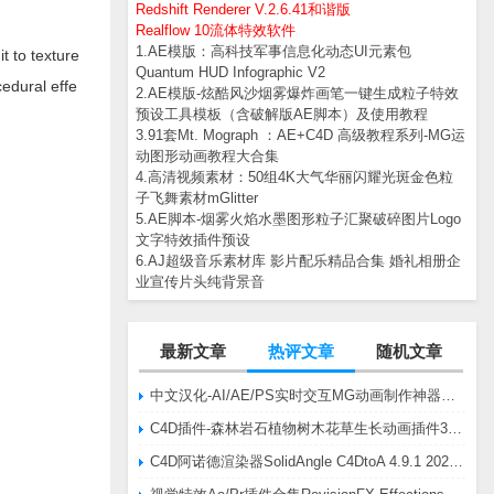
Redshift Renderer V.2.6.41和谐版
Realflow 10流体特效软件
1.AE模版：高科技军事信息化动态UI元素包
t to texture
Quantum HUD Infographic V2
cedural effe
2.AE模版-炫酷风沙烟雾爆炸画笔一键生成粒子特效
预设工具模板（含破解版AE脚本）及使用教程
3.91套Mt. Mograph ：AE+C4D 高级教程系列-MG运
动图形动画教程大合集
4.高清视频素材：50组4K大气华丽闪耀光斑金色粒
子飞舞素材mGlitter
5.AE脚本-烟雾火焰水墨图形粒子汇聚破碎图片Logo
文字特效插件预设
6.AJ超级音乐素材库 影片配乐精品合集 婚礼相册企
业宣传片头纯背景音
最新文章
热评文章
随机文章
中文汉化-AI/AE/PS实时交互MG动画制作神器AE脚本Battle Axe Overlord v2.6.4 Win/Mac
C4D插件-森林岩石植物树木花草生长动画插件3DQuakers Forester v1.5.7 R20-R2025含扩展包
C4D阿诺德渲染器SolidAngle C4DtoA 4.9.1 2024/2025/2026 Win替换破解版