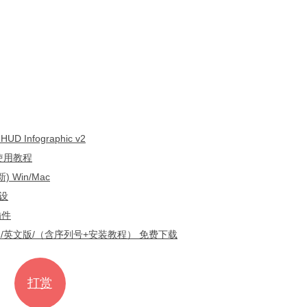
nfographic v2
+使用教程
Win/Mac
设
插件
Win中文版/英文版/（含序列号+安装教程） 免费下载
打赏