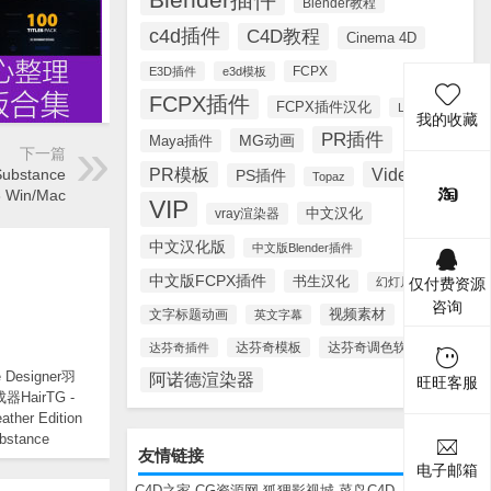
Blender教程
c4d插件
C4D教程
Cinema 4D
FCPX
E3D插件
e3d模板
FCPX插件
FCPX插件汉化
Lynda
我的收藏
PR插件
MG动画
Maya插件
下一篇
PR模板
Videohive
bstance
PS插件
Topaz
3 Win/Mac
VIP
中文汉化
vray渲染器
中文汉化版
中文版Blender插件
中文版FCPX插件
书生汉化
幻灯片模板
仅付费资源
咨询
视频素材
文字标题动画
英文字幕
达芬奇调色软件
达芬奇插件
达芬奇模板
e Designer羽
阿诺德渲染器
旺旺客服
HairTG -
ather Edition
ubstance
友情链接
er+视频教程
电子邮箱
C4D之家
CG资源网
狐狸影视城
菜鸟C4D