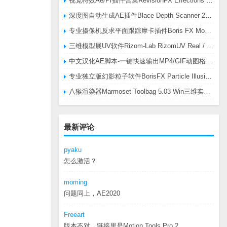
视觉特效Ae/Pr插件合集RevisionFX Effections Plus v25.8 CE Win 含RE:Zup/Twixtor/Flicker/RSMB插件
深度图自动生成AE插件Blace Depth Scanner 2 v2.4.49 Win/Mac，可轻松搞定体积雾/光、景深虚化、伪3D、场景扫描等效果
专业摄像机反求平面跟踪摩卡插件Boris FX Mocha Pro 2026.0.3 CE
三维模型展UV软件Rizom-Lab RizomUV Real / Virtual Space 2025.0.114 Win
中文汉化AE脚本-一键快速输出MP4/GIF动图格式插件AEscripts GifGun v2.2.1 Win/Mac
专业独立版幻影粒子软件BorisFX Particle Illusion Pro 2025.5 v18.5.1 Win
八猴渲染器Marmoset Toolbag 5.03 Win三维实时渲染软件
最新评论
pyaku
怎么激活？
moming
问题同上，AE2020
Freeart
版本不对，链接里是Motion.Tools.Pro.2...