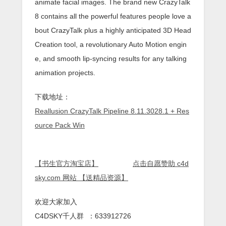
animate facial images. The brand new CrazyTalk
8 contains all the powerful features people love a
bout CrazyTalk plus a highly anticipated 3D Head
Creation tool, a revolutionary Auto Motion engin
e, and smooth lip-syncing results for any talking
animation projects.
下载地址：
Reallusion CrazyTalk Pipeline 8.11.3028.1 + Res
ource Pack Win
【书生官方淘宝店】
点击自愿赞助 c4d
sky.com 网站 【送精品资源】
欢迎大家加入
C4DSKY千人群 ：633912726