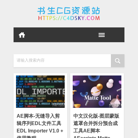
请输入搜索内容
AE脚本-无缝导入剪
中文汉化版-图层蒙版
辑序列EDL文件工具
遮罩合并拆分预合成
EDL Importer V1.0 +
工具AE脚本