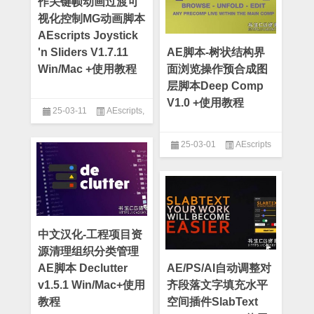
作关键帧动画过渡可
视化控制MG动画脚本
AEscripts Joystick
'n Sliders V1.7.11
AE脚本-树状结构界
Win/Mac +使用教程
面浏览操作预合成图
层脚本Deep Comp
V1.0 +使用教程
25-03-11
AEscripts
,
AE脚本
25-03-01
AEscripts
中文汉化-工程项目资
源清理组织分类管理
AE脚本 Declutter
AE/PS/AI自动调整对
v1.5.1 Win/Mac+使用
齐段落文字填充水平
教程
空间插件SlabText