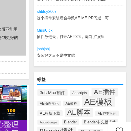
shbfsy2007
这个插件安装后会导致AE ME PR闪退，可...
载后不能用
MissCick
插件放进去，打开AE2024，窗口-扩展里...
得到更好的
jhbhjbhj
安装好之后不是中文呢
标签
AE插件
3ds Max插件
Aescripts
AE模板
AE插件汉化
AE教程
AE脚本
AE模板下载
AE脚本汉化
Blender中文版插件
Blender
AudioJungle
Blender插件