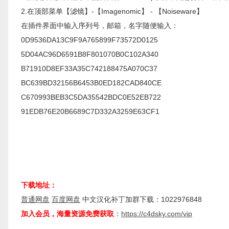
2.在顶部菜单【滤镜】-【Imagenomic】 - 【Noiseware】
在插件界面中输入序列号，邮箱，名字随便输入：
0D9536DA13C9F9A765899F73572D0125
5D04AC96D6591B8F801070B0C102A340
B71910D8EF33A35C742188475A070C37
BC639BD32156B6453B0ED182CAD840CE
C670993BEB3C5DA35542BDC0E52EB722
91EDB76E20B6689C7D332A3259E63CF1
下载地址：
普通网盘
百度网盘
中文汉化补丁加群下载：1022976848
加入会员，海量资源免费获取
：
https://c4dsky.com/vip