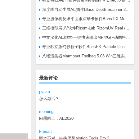
视觉特效Ae/Pr插件合集RevisionFX Effections Plus v25.8 CE Win 含RE:Zup/Twixtor/Flicker/RSMB插件
深度图自动生成AE插件Blace Depth Scanner 2 v2.4.49 Win/Mac，可轻松搞定体积雾/光、景深虚化、伪3D、场景扫描等效果
专业摄像机反求平面跟踪摩卡插件Boris FX Mocha Pro 2026.0.3 CE
三维模型展UV软件Rizom-Lab RizomUV Real / Virtual Space 2025.0.114 Win
中文汉化AE脚本-一键快速输出MP4/GIF动图格式插件AEscripts GifGun v2.2.1 Win/Mac
专业独立版幻影粒子软件BorisFX Particle Illusion Pro 2025.5 v18.5.1 Win
八猴渲染器Marmoset Toolbag 5.03 Win三维实时渲染软件
最新评论
pyaku
怎么激活？
moming
问题同上，AE2020
Freeart
版本不对，链接里是Motion.Tools.Pro.2...