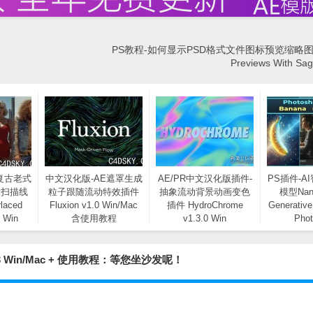
PS教程-如何显示PSD格式文件图标预览缩略图PS
Previews With S
复古老式
中文汉化版-AE遮罩生成
AE/PR中文汉化版插件-
PS插件-A
障扫描线
粒子跟随流动特效插件
抽象流动背景动画变色
模型Nano
laced
Fluxion v1.0 Win/Mac
插件 HydroChrome
Generative 
1 Win
含使用教程
v1.3.0 Win
Pho
0.3 Win/Mac + 使用教程：等您坐沙发呢！