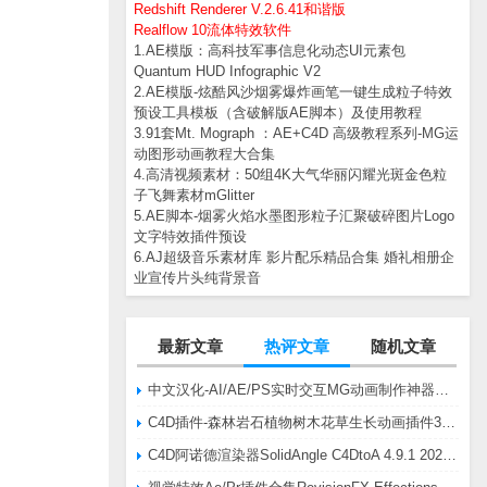
Redshift Renderer V.2.6.41和谐版
Realflow 10流体特效软件
1.AE模版：高科技军事信息化动态UI元素包
Quantum HUD Infographic V2
2.AE模版-炫酷风沙烟雾爆炸画笔一键生成粒子特效
预设工具模板（含破解版AE脚本）及使用教程
3.91套Mt. Mograph ：AE+C4D 高级教程系列-MG运
动图形动画教程大合集
4.高清视频素材：50组4K大气华丽闪耀光斑金色粒
子飞舞素材mGlitter
5.AE脚本-烟雾火焰水墨图形粒子汇聚破碎图片Logo
文字特效插件预设
6.AJ超级音乐素材库 影片配乐精品合集 婚礼相册企
业宣传片头纯背景音
最新文章
热评文章
随机文章
中文汉化-AI/AE/PS实时交互MG动画制作神器AE脚本Battle Axe Overlord v2.6.4 Win/Mac
C4D插件-森林岩石植物树木花草生长动画插件3DQuakers Forester v1.5.7 R20-R2025含扩展包
C4D阿诺德渲染器SolidAngle C4DtoA 4.9.1 2024/2025/2026 Win替换破解版