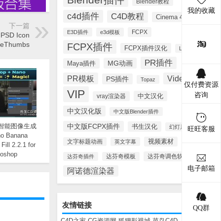
Blender教程
我的收藏
c4d插件
C4D教程
Cinema 4D
下一篇
FCPX
E3D插件
e3d模板
D Icon
ageThumbs
FCPX插件
FCPX插件汉化
Lynda
PR插件
MG动画
Maya插件
PR模板
Videohive
PS插件
Topaz
仅付费资源
VIP
咨询
中文汉化
vray渲染器
中文汉化版
中文版Blender插件
I智能图像生成
中文版FCPX插件
书生汉化
幻灯片模板
旺旺客服
 Banana
视频素材
文字标题动画
英文字幕
Fill 2.2.1 for
toshop
达芬奇调色软件
达芬奇插件
达芬奇模板
电子邮箱
阿诺德渲染器
友情链接
QQ群
C4D之家
CG资源网
狐狸影视城
菜鸟C4D