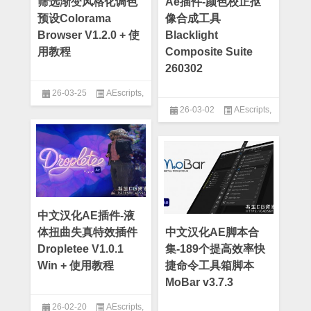
筛选渐变风格化调色
Ae插件-颜色校正抠
预设Colorama
像合成工具
Browser V1.2.0 + 使
Blacklight
用教程
Composite Suite
260302
26-03-25
AEscripts
,
26-03-02
AEscripts
,
AE插件
AE插件
,
After Effect
中文汉化AE插件-液
体扭曲失真特效插件
中文汉化AE脚本合
Dropletee V1.0.1
集-189个提高效率快
Win + 使用教程
捷命令工具箱脚本
MoBar v3.7.3
26-02-20
AEscripts
,