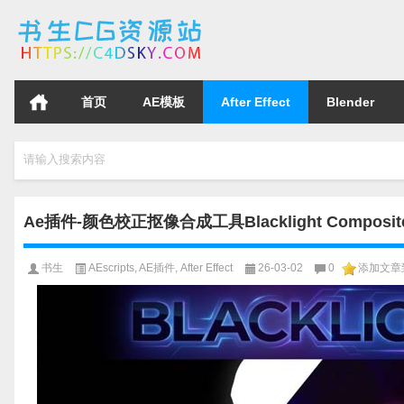
首页
AE模板
After Effect
Blender
请输入搜索内容
Ae插件-颜色校正抠像合成工具Blacklight Composite S
书生
AEscripts
,
AE插件
,
After Effect
26-03-02
0
添加文章