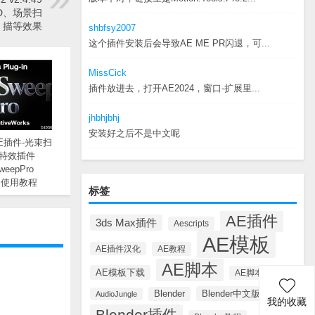
3D、场景扫
描等效果
shbfsy2007
这个插件安装后会导致AE ME PR闪退，可...
MissCick
插件放进去，打开AE2024，窗口-扩展里...
jhbhjbhj
安装好之后不是中文呢
E插件-光束扫
特效插件
SweepPro
0+使用教程
标签
AE插件
3ds Max插件
Aescripts
AE模板
AE插件汉化
AE教程
AE脚本
AE模板下载
AE脚本汉化
Blender中文版插件
Blender
AudioJungle
我的收藏
Blender插件