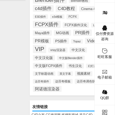
Blender教程
c4d插件
C4D教程
Cinema 4D
FCPX
E3D插件
e3d模板
FCPX插件
FCPX插件汉化
Lynda
PR插件
MG动画
Maya插件
仅付费资源
咨询
PR模板
Videohive
PS插件
Topaz
VIP
中文汉化
vray渲染器
旺旺客服
中文汉化版
中文版Blender插件
中文版FCPX插件
书生汉化
幻灯片模板
视频素材
文字标题动画
英文字幕
电子邮箱
达芬奇调色软件
达芬奇插件
达芬奇模板
阿诺德渲染器
QQ群
友情链接
C4D之家
CG资源网
狐狸影视城
菜鸟C4D