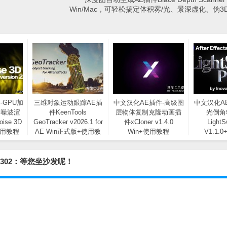
Win/Mac，可轻松搞定体积雾/光、景深虚化、伪
-GPU加
三维对象运动跟踪AE插
中文汉化AE插件-高级图
中文汉化A
形噪波渲
件KeenTools
层物体复制克隆动画插
光倒角
oise 3D
GeoTracker v2026.1 for
件xCloner v1.4.0
Light
 使用教程
AE Win正式版+使用教
Win+使用教程
V1.1.
程
 260302：等您坐沙发呢！