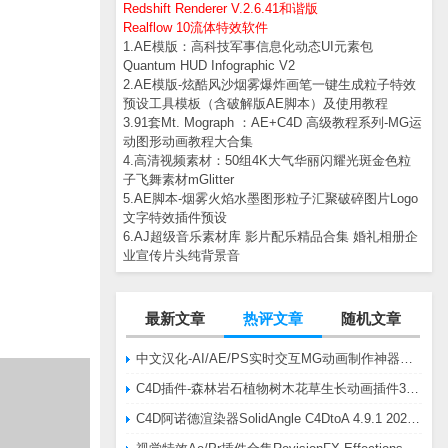
Redshift Renderer V.2.6.41和谐版
Realflow 10流体特效软件
1.AE模版：高科技军事信息化动态UI元素包
Quantum HUD Infographic V2
2.AE模版-炫酷风沙烟雾爆炸画笔一键生成粒子特效
预设工具模板（含破解版AE脚本）及使用教程
3.91套Mt. Mograph ：AE+C4D 高级教程系列-MG运
动图形动画教程大合集
4.高清视频素材：50组4K大气华丽闪耀光斑金色粒
子飞舞素材mGlitter
5.AE脚本-烟雾火焰水墨图形粒子汇聚破碎图片Logo
文字特效插件预设
6.AJ超级音乐素材库 影片配乐精品合集 婚礼相册企
业宣传片头纯背景音
最新文章
热评文章
随机文章
中文汉化-AI/AE/PS实时交互MG动画制作神器AE脚本Battle Axe Overlord v2.6.4 Win/Mac
C4D插件-森林岩石植物树木花草生长动画插件3DQuakers Forester v1.5.7 R20-R2025含扩展包
C4D阿诺德渲染器SolidAngle C4DtoA 4.9.1 2024/2025/2026 Win替换破解版