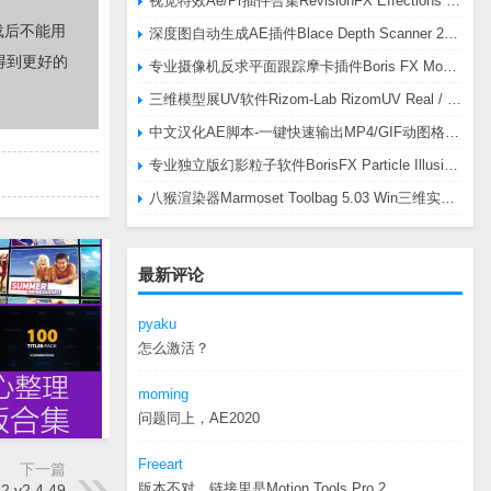
视觉特效Ae/Pr插件合集RevisionFX Effections Plus v25.8 CE Win 含RE:Zup/Twixtor/Flicker/RSMB插件
载后不能用
深度图自动生成AE插件Blace Depth Scanner 2 v2.4.49 Win/Mac，可轻松搞定体积雾/光、景深虚化、伪3D、场景扫描等效果
得到更好的
专业摄像机反求平面跟踪摩卡插件Boris FX Mocha Pro 2026.0.3 CE
三维模型展UV软件Rizom-Lab RizomUV Real / Virtual Space 2025.0.114 Win
中文汉化AE脚本-一键快速输出MP4/GIF动图格式插件AEscripts GifGun v2.2.1 Win/Mac
专业独立版幻影粒子软件BorisFX Particle Illusion Pro 2025.5 v18.5.1 Win
八猴渲染器Marmoset Toolbag 5.03 Win三维实时渲染软件
最新评论
pyaku
怎么激活？
moming
问题同上，AE2020
Freeart
下一篇
版本不对，链接里是Motion.Tools.Pro.2...
 v2.4.49