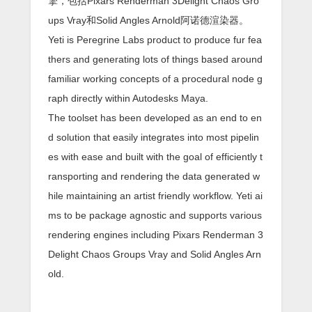
擎，包括Pixars Renderman 3Delight Chaos Gro
ups Vray和Solid Angles Arnold阿诺德渲染器。
Yeti is Peregrine Labs product to produce fur fea
thers and generating lots of things based around
familiar working concepts of a procedural node g
raph directly within Autodesks Maya.
The toolset has been developed as an end to en
d solution that easily integrates into most pipelin
es with ease and built with the goal of efficiently t
ransporting and rendering the data generated w
hile maintaining an artist friendly workflow. Yeti ai
ms to be package agnostic and supports various
rendering engines including Pixars Renderman 3
Delight Chaos Groups Vray and Solid Angles Arn
old.