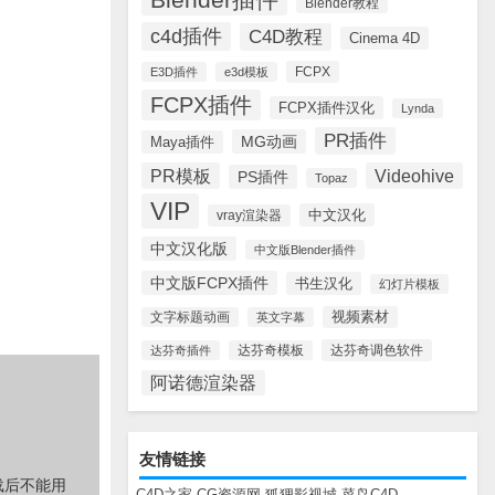
Blender教程
c4d插件
C4D教程
Cinema 4D
FCPX
E3D插件
e3d模板
FCPX插件
FCPX插件汉化
Lynda
PR插件
MG动画
Maya插件
PR模板
Videohive
PS插件
Topaz
VIP
中文汉化
vray渲染器
中文汉化版
中文版Blender插件
中文版FCPX插件
书生汉化
幻灯片模板
视频素材
文字标题动画
英文字幕
达芬奇调色软件
达芬奇插件
达芬奇模板
阿诺德渲染器
友情链接
载后不能用
C4D之家
CG资源网
狐狸影视城
菜鸟C4D