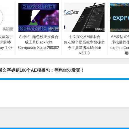
贝塞尔手
Ae插件-颜色校正抠像合
中文汉化AE脚本合
AE表达式
展示脚本
成工具Blacklight
集-189个提高效率快捷命
库批量操
yay 1.0+
Composite Suite 260302
令工具箱脚本MoBar
expressCo
程
v3.7.3
用
uction Kit质感文字标题100个AE模板包：等您坐沙发呢！