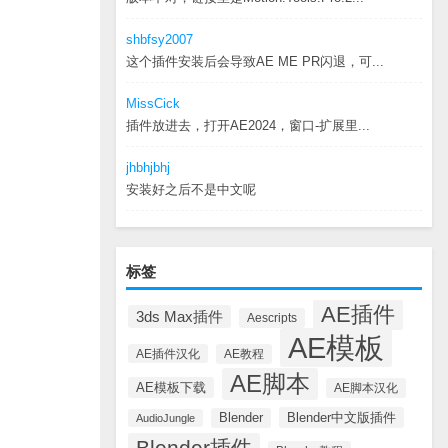
shbfsy2007
这个插件安装后会导致AE ME PR闪退，可...
MissCick
插件放进去，打开AE2024，窗口-扩展里...
jhbhjbhj
安装好之后不是中文呢
标签
AE插件
3ds Max插件
Aescripts
AE模板
AE插件汉化
AE教程
AE脚本
AE模板下载
AE脚本汉化
Blender中文版插件
Blender
AudioJungle
Blender插件