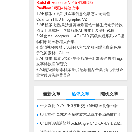
Redshift Renderer V.2.6.41和谐版
Realflow 10流体特效软件
1.AE模版：高科技军事信息化动态UI元素包
Quantum HUD Infographic V2
2.AE模版-炫酷风沙烟雾爆炸画笔一键生成粒子特效
预设工具模板（含破解版AE脚本）及使用教程
3.91套Mt. Mograph ：AE+C4D 高级教程系列-MG运
动图形动画教程大合集
4.高清视频素材：50组4K大气华丽闪耀光斑金色粒
子飞舞素材mGlitter
5.AE脚本-烟雾火焰水墨图形粒子汇聚破碎图片Logo
文字特效插件预设
6.AJ超级音乐素材库 影片配乐精品合集 婚礼相册企
业宣传片头纯背景音
最新文章
热评文章
随机文章
中文汉化-AI/AE/PS实时交互MG动画制作神器AE脚本Battle Axe Overlord v2.6.4 Win/Mac
C4D插件-森林岩石植物树木花草生长动画插件3DQuakers Forester v1.5.7 R20-R2025含扩展包
C4D阿诺德渲染器SolidAngle C4DtoA 4.9.1 2024/2025/2026 Win替换破解版