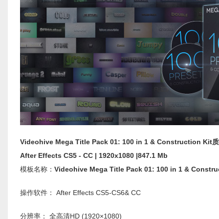
Videohive
Mega Title Pack 01: 100 in 1 & Construction
After Effects CS5 - CC | 1920x1080 |847.1 Mb
模板名称：
Videohive
Mega Title Pack 01: 100 in 1 & Con
操作软件： After Effects CS5-CS6& CC
分辨率： 全高清HD (1920×1080)