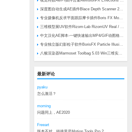
视觉特效Ae/Pr插件合集RevisionFX Effections Plus v25.8 CE Win 含RE:Zup/Twixtor/Flicker/RSMB插件
深度图自动生成AE插件Blace Depth Scanner 2 v2.4.49 Win/Mac，可轻松搞定体积雾/光、景深虚化、伪3D、场景扫描等效果
专业摄像机反求平面跟踪摩卡插件Boris FX Mocha Pro 2026.0.3 CE
三维模型展UV软件Rizom-Lab RizomUV Real / Virtual Space 2025.0.114 Win
中文汉化AE脚本-一键快速输出MP4/GIF动图格式插件AEscripts GifGun v2.2.1 Win/Mac
专业独立版幻影粒子软件BorisFX Particle Illusion Pro 2025.5 v18.5.1 Win
八猴渲染器Marmoset Toolbag 5.03 Win三维实时渲染软件
最新评论
pyaku
怎么激活？
moming
问题同上，AE2020
Freeart
版本不对，链接里是Motion.Tools.Pro.2...