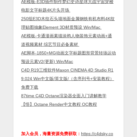
AE模板-E3D插件制作梦幻史诗星球大战宇宙穿梭
电影文字标题4K片头开场
250组E3D木纹石头墙地面金属钢铁有机布料4K纹
理贴图抽象Element 3D材质预设 Win/Mac
AE模板-卡通漫画素描涂鸦人物装饰元素动画+通
道视频素材 综艺节目必备素材
AE脚本-1850+MG动画文字标题图形背景转场运动
预设元素V2(更新) Win/Mac
C4D R19三维软件Maxon CINEMA 4D Studio R1
9.024 Win中文版/英文版/（含序列号+安装教程）
免费下载
87time C4D Octane渲染器全面入门讲解教学
【悟】Octane Render中文教程 OC教程
加入会员，海量资源免费获取：
https://c4dsky.co