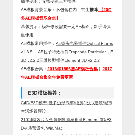
插件
要求
：无需要第三方插件
AE模板背景音乐：不包含在内，书生
推荐
【20G
多AE模板音乐合集】
温馨提示：模板修改需要一定AE基础，新手请慎
重使用
AE模板常用插件：
AE镜头光晕插件Optical Flares
v1.3.5
，
AE粒子特效插件Trapcode Particular
，
E
3D v2.2.2三维模型插件Element 3D v2.2.2
AE模板合集：
2016年1596套AE模板合集
|
2017
年AE模板合集全年免费更新
E
3D模板推荐：
C4D/E3D模型-低多边形汽车/楼房/飞机/建筑/城市
生活场景预设
210组特效片头金属钢铁质感创意Element 3D/E3
D材质预设包 Win/Mac