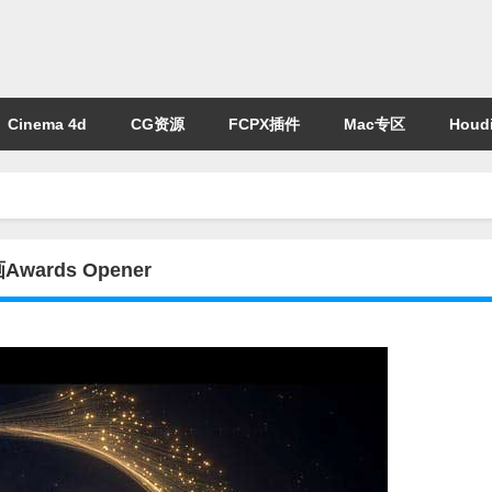
Cinema 4d
CG资源
FCPX插件
Mac专区
Houdi
rds Opener