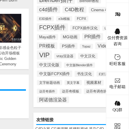
Film Burn
Blender教程
c4d插件
C4D教程
Cinema 4D
FCPX
E3D插件
e3d模板
FCPX插件
FCPX插件汉化
Lynda
PR插件
MG动画
Maya插件
仅付费资源
咨询
PR模板
Videohive
PS插件
Topaz
电影感金色粒子
活动开场模板
VIP
中文汉化
vray渲染器
ic Golden
旺旺客服
 Ceremony
中文汉化版
中文版Blender插件
 Opener
中文版FCPX插件
书生汉化
幻灯片模板
视频素材
文字标题动画
英文字幕
电子邮箱
达芬奇调色软件
达芬奇插件
达芬奇模板
阿诺德渲染器
QQ群
友情链接
C4D之家
CG资源网
狐狸影视城
菜鸟C4D