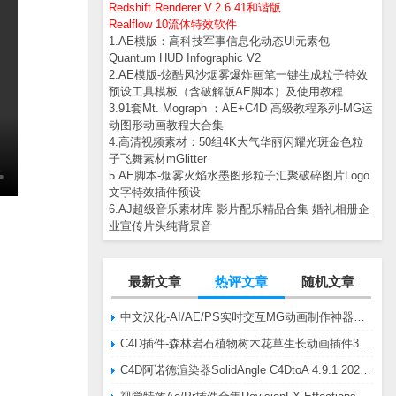
Redshift Renderer V.2.6.41和谐版
Realflow 10流体特效软件
1.AE模版：高科技军事信息化动态UI元素包
Quantum HUD Infographic V2
2.AE模版-炫酷风沙烟雾爆炸画笔一键生成粒子特效
预设工具模板（含破解版AE脚本）及使用教程
3.91套Mt. Mograph ：AE+C4D 高级教程系列-MG运
动图形动画教程大合集
4.高清视频素材：50组4K大气华丽闪耀光斑金色粒
子飞舞素材mGlitter
5.AE脚本-烟雾火焰水墨图形粒子汇聚破碎图片Logo
文字特效插件预设
6.AJ超级音乐素材库 影片配乐精品合集 婚礼相册企
业宣传片头纯背景音
最新文章
热评文章
随机文章
中文汉化-AI/AE/PS实时交互MG动画制作神器AE脚本Battle Axe Overlord v2.6.4 Win/Mac
C4D插件-森林岩石植物树木花草生长动画插件3DQuakers Forester v1.5.7 R20-R2025含扩展包
C4D阿诺德渲染器SolidAngle C4DtoA 4.9.1 2024/2025/2026 Win替换破解版