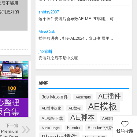
载后不能用
得到更好的
shbfsy2007
这个插件安装后会导致AE ME PR闪退，可...
MissCick
插件放进去，打开AE2024，窗口-扩展里...
jhbhjbhj
安装好之后不是中文呢
标签
AE插件
3ds Max插件
Aescripts
AE模板
AE插件汉化
AE教程
AE脚本
AE模板下载
AE脚本汉化
下一篇
Blender中文版插件
Blender
AudioJungle
remium
我的收藏
Blender插件