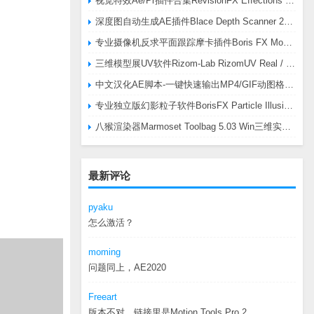
视觉特效Ae/Pr插件合集RevisionFX Effections Plus v25.8 CE Win 含RE:Zup/Twixtor/Flicker/RSMB插件
深度图自动生成AE插件Blace Depth Scanner 2 v2.4.49 Win/Mac，可轻松搞定体积雾/光、景深虚化、伪3D、场景扫描等效果
专业摄像机反求平面跟踪摩卡插件Boris FX Mocha Pro 2026.0.3 CE
三维模型展UV软件Rizom-Lab RizomUV Real / Virtual Space 2025.0.114 Win
中文汉化AE脚本-一键快速输出MP4/GIF动图格式插件AEscripts GifGun v2.2.1 Win/Mac
专业独立版幻影粒子软件BorisFX Particle Illusion Pro 2025.5 v18.5.1 Win
八猴渲染器Marmoset Toolbag 5.03 Win三维实时渲染软件
最新评论
pyaku
怎么激活？
moming
问题同上，AE2020
Freeart
版本不对，链接里是Motion.Tools.Pro.2...