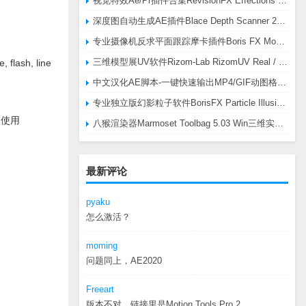
视觉特效Ae/Pr插件合集RevisionFX Effections Plus v25.8 CE Win 含RE:Zup/Twixtor/Flicker/RSMB插件
深度图自动生成AE插件Blace Depth Scanner 2 v2.4.49 Win/Mac，可轻松搞定体积雾/光、景深虚化、伪3D、场景扫描等效果
专业摄像机反求平面跟踪摩卡插件Boris FX Mocha Pro 2026.0.3 CE
三维模型展UV软件Rizom-Lab RizomUV Real / Virtual Space 2025.0.114 Win
ash, line
中文汉化AE脚本-一键快速输出MP4/GIF动图格式插件AEscripts GifGun v2.2.1 Win/Mac
专业独立版幻影粒子软件BorisFX Particle Illusion Pro 2025.5 v18.5.1 Win
导入使用
八猴渲染器Marmoset Toolbag 5.03 Win三维实时渲染软件
最新评论
pyaku
怎么激活？
moming
问题同上，AE2020
Freeart
版本不对，链接里是Motion.Tools.Pro.2...