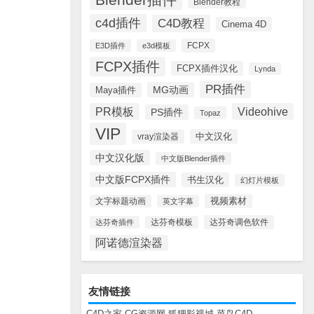
Blender教程
c4d插件
C4D教程
Cinema 4D
FCPX
E3D插件
e3d模板
FCPX插件
FCPX插件汉化
Lynda
PR插件
MG动画
Maya插件
PR模板
Videohive
PS插件
Topaz
VIP
中文汉化
vray渲染器
中文汉化版
中文版Blender插件
中文版FCPX插件
书生汉化
幻灯片模板
视频素材
文字标题动画
英文字幕
达芬奇调色软件
达芬奇插件
达芬奇模板
阿诺德渲染器
友情链接
C4D之家
CG资源网
狐狸影视城
菜鸟C4D