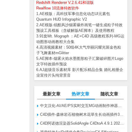
Redshift Renderer V.2.6.41和谐版
Realflow 10流体特效软件
1.AE模版：高科技军事信息化动态UI元素包
Quantum HUD Infographic V2
2.AE模版-炫酷风沙烟雾爆炸画笔一键生成粒子特效
预设工具模板（含破解版AE脚本）及使用教程
3.91套Mt. Mograph ：AE+C4D 高级教程系列-MG运
动图形动画教程大合集
4.高清视频素材：50组4K大气华丽闪耀光斑金色粒
子飞舞素材mGlitter
5.AE脚本-烟雾火焰水墨图形粒子汇聚破碎图片Logo
文字特效插件预设
6.AJ超级音乐素材库 影片配乐精品合集 婚礼相册企
业宣传片头纯背景音
最新文章
热评文章
随机文章
中文汉化-AI/AE/PS实时交互MG动画制作神器AE脚本Battle Axe Overlord v2.6.4 Win/Mac
C4D插件-森林岩石植物树木花草生长动画插件3DQuakers Forester v1.5.7 R20-R2025含扩展包
C4D阿诺德渲染器SolidAngle C4DtoA 4.9.1 2024/2025/2026 Win替换破解版