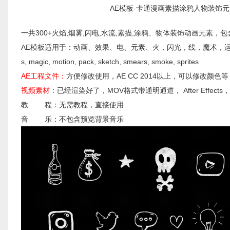
AE模板-卡通漫画素描涂鸦人物装饰元
一共300+火焰,烟雾,闪电,水流,素描,涂鸦、物体装饰动画元素，
AE模板适用于：动画、效果、电、元素、火，闪光，线，魔术，运动包，素描，涂鸦，烟雾，精
s, magic, motion, pack, sketch, smears, smoke, sprites
AE工程文件：
方便修改使用，AE CC 2014以上，可以修改颜色等
视频素材：
已经渲染好了，MOV格式带通明通道， After Effects，Pre
教 程：无需教程，直接使用
音 乐：不包含预览背景音乐