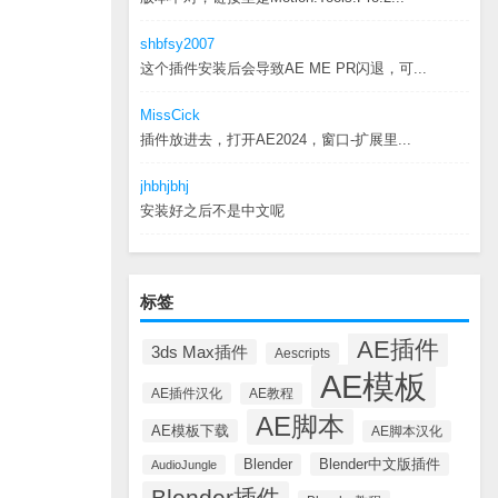
shbfsy2007
这个插件安装后会导致AE ME PR闪退，可...
MissCick
插件放进去，打开AE2024，窗口-扩展里...
jhbhjbhj
安装好之后不是中文呢
标签
AE插件
3ds Max插件
Aescripts
AE模板
AE插件汉化
AE教程
AE脚本
AE模板下载
AE脚本汉化
Blender中文版插件
Blender
AudioJungle
Blender插件