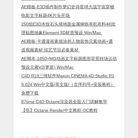
AE模板-E3D插件制作梦幻史诗星球大战宇宙穿梭
电影文字标题4K片头开场
250组E3D木纹石头墙地面金属钢铁有机布料4K纹
理贴图抽象Element 3D材质预设 Win/Mac
AE模板-卡通漫画素描涂鸦人物装饰元素动画+通
道视频素材 综艺节目必备素材
AE脚本-1850+MG动画文字标题图形背景转场运动
预设元素V2(更新) Win/Mac
C4D R19三维软件Maxon CINEMA 4D Studio R1
9.024 Win中文版/英文版/（含序列号+安装教程）
免费下载
87time C4D Octane渲染器全面入门讲解教学
【悟】Octane Render中文教程 OC教程