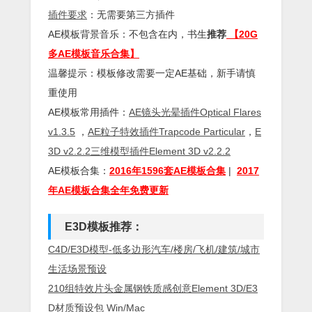
插件
要求
：无需要第三方插件
AE模板背景音乐：不包含在内，书生
推荐
【20G
多AE模板音乐合集】
温馨提示：模板修改需要一定AE基础，新手请慎
重使用
AE模板常用插件：
AE镜头光晕插件Optical Flares
v1.3.5
，
AE粒子特效插件Trapcode Particular
，
E
3D v2.2.2三维模型插件Element 3D v2.2.2
AE模板合集：
2016年1596套AE模板合集
|
2017
年AE模板合集全年免费更新
E
3D模板推荐：
C4D/E3D模型-低多边形汽车/楼房/飞机/建筑/城市
生活场景预设
210组特效片头金属钢铁质感创意Element 3D/E3
D材质预设包 Win/Mac