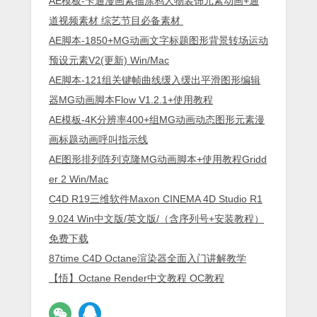
AE模板-卡通漫画素描涂鸦人物装饰元素动画+通
道视频素材 综艺节目必备素材
AE脚本-1850+MG动画文字标题图形背景转场运动
预设元素V2(更新) Win/Mac
AE脚本-121组关键帧曲线缓入缓出平滑图形编辑
器MG动画脚本Flow V1.2.1+使用教程
AE模板-4K分辨率400+组MG动画动态图形元素漫
画标题动画呼叫指示线
AE图形排列阵列克隆MG动画脚本+使用教程Gridd
er 2 Win/Mac
C4D R19三维软件Maxon CINEMA 4D Studio R1
9.024 Win中文版/英文版/（含序列号+安装教程）
免费下载
87time C4D Octane渲染器全面入门讲解教学
【悟】Octane Render中文教程 OC教程