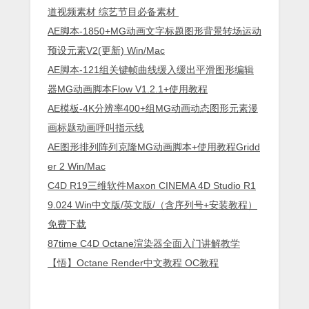
道视频素材 综艺节目必备素材
AE脚本-1850+MG动画文字标题图形背景转场运动
预设元素V2(更新) Win/Mac
AE脚本-121组关键帧曲线缓入缓出平滑图形编辑
器MG动画脚本Flow V1.2.1+使用教程
AE模板-4K分辨率400+组MG动画动态图形元素漫
画标题动画呼叫指示线
AE图形排列阵列克隆MG动画脚本+使用教程Gridd
er 2 Win/Mac
C4D R19三维软件Maxon CINEMA 4D Studio R1
9.024 Win中文版/英文版/（含序列号+安装教程）
免费下载
87time C4D Octane渲染器全面入门讲解教学
【悟】Octane Render中文教程 OC教程