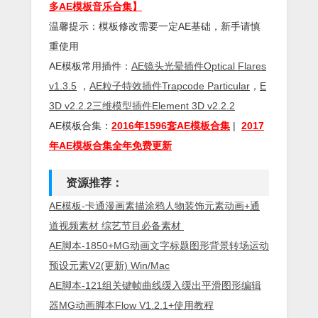
多AE模板音乐合集】
温馨提示：模板修改需要一定AE基础，新手请慎
重使用
AE模板常用插件：
AE镜头光晕插件Optical Flares
v1.3.5
，
AE粒子特效插件Trapcode Particular
，
E
3D v2.2.2三维模型插件Element 3D v2.2.2
AE模板合集：
2016年1596套AE模板合集
|
2017
年AE模板合集全年免费更新
资源推荐：
AE模板-卡通漫画素描涂鸦人物装饰元素动画+通
道视频素材 综艺节目必备素材
AE脚本-1850+MG动画文字标题图形背景转场运动
预设元素V2(更新) Win/Mac
AE脚本-121组关键帧曲线缓入缓出平滑图形编辑
器MG动画脚本Flow V1.2.1+使用教程