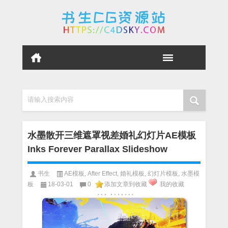
请输入搜索内容
水墨散开三维遮罩视差婚礼幻灯片AE模板
Inks Forever Parallax Slideshow
书生
AE模板
,
After Effect
,
婚礼模板
,
幻灯片模板
,
水墨模
板
18-03-01
0
添加文章到收藏
我的收藏