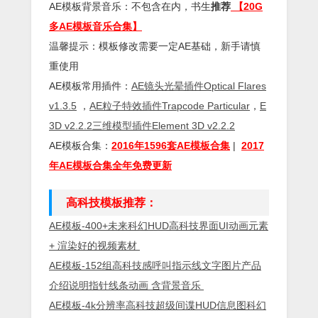
AE模板背景音乐：不包含在内，书生
推荐
【20G
多AE模板音乐合集】
温馨提示：模板修改需要一定AE基础，新手请慎
重使用
AE模板常用插件：
AE镜头光晕插件Optical Flares
v1.3.5
，
AE粒子特效插件Trapcode Particular
，
E
3D v2.2.2三维模型插件Element 3D v2.2.2
AE模板合集：
2016年1596套AE模板合集
|
2017
年AE模板合集全年免费更新
高科技模板推荐：
AE模板-400+未来科幻HUD高科技界面UI动画元素
+ 渲染好的视频素材
AE模板-152组高科技感呼叫指示线文字图片产品
介绍说明指针线条动画 含背景音乐
AE模板-4k分辨率高科技超级间谍HUD信息图科幻