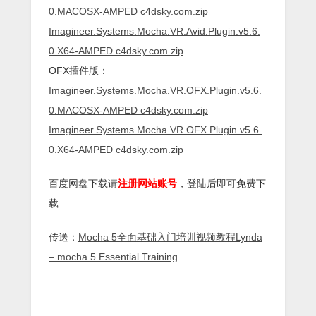
0.MACOSX-AMPED c4dsky.com.zip
Imagineer.Systems.Mocha.VR.Avid.Plugin.v5.6.
0.X64-AMPED c4dsky.com.zip
OFX插件版：
Imagineer.Systems.Mocha.VR.OFX.Plugin.v5.6.
0.MACOSX-AMPED c4dsky.com.zip
Imagineer.Systems.Mocha.VR.OFX.Plugin.v5.6.
0.X64-AMPED c4dsky.com.zip
百度网盘下载请
注册网站账号
，登陆后即可免费下
载
传送：
Mocha 5全面基础入门培训视频教程Lynda
– mocha 5 Essential Training