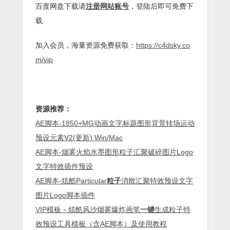
百度网盘下载请
注册网站账号
，登陆后即可免费下
载
加入会员，海量资源免费获取：
https://c4dsky.co
m/vip
资源推荐：
AE脚本-1850+MG动画文字标题图形背景转场运动
预设元素V2(更新) Win/Mac
AE脚本-烟雾火焰水墨图形粒子汇聚破碎图片Logo
文字特效插件预设
AE脚本-炫酷Particular
粒子
消散汇聚特效预设文字
图片Logo脚本插件
VIP模板－炫酷风沙烟雾爆炸画笔
一键
生成粒子特
效预设工具模板（含AE脚本）及使用教程