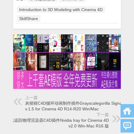
Introduction to 3D Modeling with Cinema 4D
SkillShare
上一篇
灰猩猩C4D循环动画制作插件Grayscalegorilla Signal
v.1.5 for Cinema 4D R14-R20 Win/Mac
下一篇
光线追踪物理渲染器C4D插件Nvidia Iray for Cinema 4D
v2.0 Win-Mac R16 版