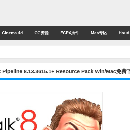
Cinema 4d
CG资源
FCPX插件
Mac专区
Houdi
eline 8.13.3615.1+ Resource Pack Win/Mac免