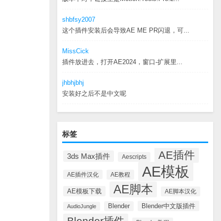
shbfsy2007
这个插件安装后会导致AE ME PR闪退，可...
MissCick
插件放进去，打开AE2024，窗口-扩展里...
jhbhjbhj
安装好之后不是中文呢
标签
AE插件
3ds Max插件
Aescripts
AE模板
AE插件汉化
AE教程
AE脚本
AE模板下载
AE脚本汉化
Blender中文版插件
Blender
AudioJungle
Blender插件