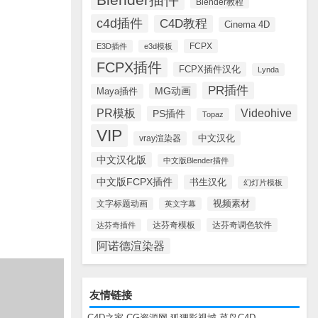
Blender教程
c4d插件
C4D教程
Cinema 4D
FCPX
E3D插件
e3d模板
FCPX插件
FCPX插件汉化
Lynda
PR插件
MG动画
Maya插件
PR模板
Videohive
PS插件
Topaz
VIP
中文汉化
vray渲染器
中文汉化版
中文版Blender插件
中文版FCPX插件
书生汉化
幻灯片模板
视频素材
文字标题动画
英文字幕
达芬奇调色软件
达芬奇插件
达芬奇模板
阿诺德渲染器
友情链接
C4D之家
CG资源网
狐狸影视城
菜鸟C4D