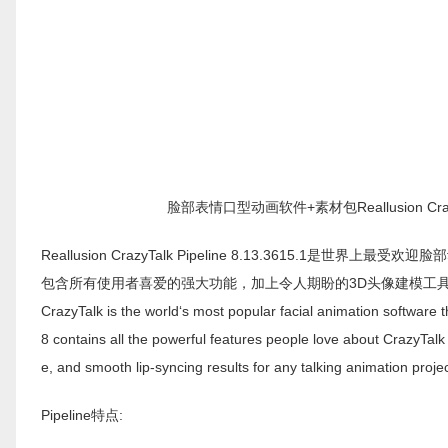
脸部表情口型动画软件+素材包Reallusion CrazyTal
Reallusion CrazyTalk Pipeline 8.13.3615.1
包含所有使用者喜爱的强大功能，加上令人期盼的3D头像建模工
CrazyTalk is the world‘s most popular facial animation software 
8 contains all the powerful features people love about CrazyTalk
e, and smooth lip-syncing results for any talking animation projec
Pipeline特点: