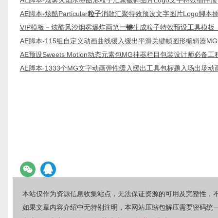
AE脚本-烟雾火焰水墨图形粒子汇聚破碎图片Logo文字特效插件预
AE脚本-炫酷Particular
粒子
消散汇聚特效预设文字图片Logo脚本
VIP模板－炫酷风沙烟雾爆炸画笔
一键
生成粒子特效预设工具模板
AE脚本-115组自定义动画曲线缓入缓出平滑关键帧图形编辑器MG
AE预设Sweets Motion动态元素包MG神器栏目包装设计师必备工
AE脚本-1333个MG文字动画弹性缓入缓出工具包标题入场出场动
本站仅作为资源信息收集站点，无法保证资源的可用及完整性，
如果文章内容介绍中无特别注明，本网站压缩包解压需要密码统