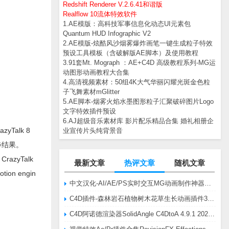
Redshift Renderer V.2.6.41和谐版
Realflow 10流体特效软件
1.AE模版：高科技军事信息化动态UI元素包
Quantum HUD Infographic V2
2.AE模版-炫酷风沙烟雾爆炸画笔一键生成粒子特效
预设工具模板（含破解版AE脚本）及使用教程
3.91套Mt. Mograph ：AE+C4D 高级教程系列-MG运
动图形动画教程大合集
4.高清视频素材：50组4K大气华丽闪耀光斑金色粒
子飞舞素材mGlitter
5.AE脚本-烟雾火焰水墨图形粒子汇聚破碎图片Logo
文字特效插件预设
6.AJ超级音乐素材库 影片配乐精品合集 婚礼相册企
yTalk 8
业宣传片头纯背景音
步结果。
w CrazyTalk
最新文章
热评文章
随机文章
Motion engin
中文汉化-AI/AE/PS实时交互MG动画制作神器AE脚本Battle Axe Overlord v2.6.4 Win/Mac
C4D插件-森林岩石植物树木花草生长动画插件3DQuakers Forester v1.5.7 R20-R2025含扩展包
C4D阿诺德渲染器SolidAngle C4DtoA 4.9.1 2024/2025/2026 Win替换破解版