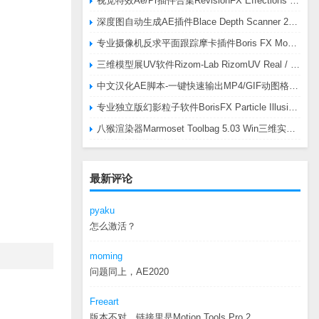
视觉特效Ae/Pr插件合集RevisionFX Effections Plus v25.8 CE Win 含RE:Zup/Twixtor/Flicker/RSMB插件
深度图自动生成AE插件Blace Depth Scanner 2 v2.4.49 Win/Mac，可轻松搞定体积雾/光、景深虚化、伪3D、场景扫描等效果
专业摄像机反求平面跟踪摩卡插件Boris FX Mocha Pro 2026.0.3 CE
三维模型展UV软件Rizom-Lab RizomUV Real / Virtual Space 2025.0.114 Win
中文汉化AE脚本-一键快速输出MP4/GIF动图格式插件AEscripts GifGun v2.2.1 Win/Mac
专业独立版幻影粒子软件BorisFX Particle Illusion Pro 2025.5 v18.5.1 Win
八猴渲染器Marmoset Toolbag 5.03 Win三维实时渲染软件
最新评论
pyaku
怎么激活？
moming
问题同上，AE2020
Freeart
版本不对，链接里是Motion.Tools.Pro.2...