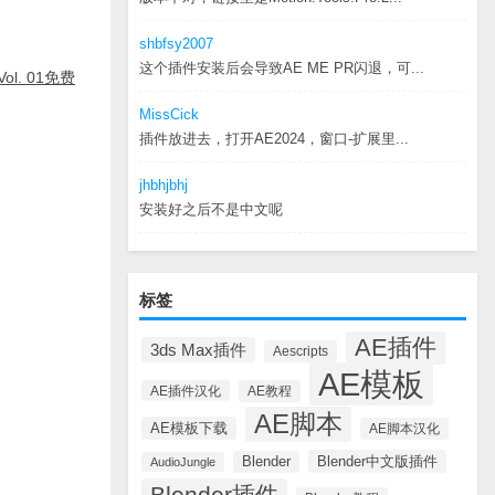
shbfsy2007
这个插件安装后会导致AE ME PR闪退，可...
, Vol. 01免费
MissCick
插件放进去，打开AE2024，窗口-扩展里...
jhbhjbhj
安装好之后不是中文呢
标签
AE插件
3ds Max插件
Aescripts
AE模板
AE插件汉化
AE教程
AE脚本
AE模板下载
AE脚本汉化
Blender中文版插件
Blender
AudioJungle
Blender插件