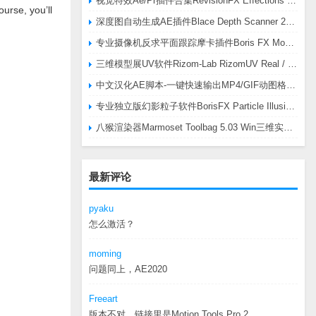
视觉特效Ae/Pr插件合集RevisionFX Effections Plus v25.8 CE Win 含RE:Zup/Twixtor/Flicker/RSMB插件
ourse, you’ll
深度图自动生成AE插件Blace Depth Scanner 2 v2.4.49 Win/Mac，可轻松搞定体积雾/光、景深虚化、伪3D、场景扫描等效果
专业摄像机反求平面跟踪摩卡插件Boris FX Mocha Pro 2026.0.3 CE
三维模型展UV软件Rizom-Lab RizomUV Real / Virtual Space 2025.0.114 Win
中文汉化AE脚本-一键快速输出MP4/GIF动图格式插件AEscripts GifGun v2.2.1 Win/Mac
专业独立版幻影粒子软件BorisFX Particle Illusion Pro 2025.5 v18.5.1 Win
八猴渲染器Marmoset Toolbag 5.03 Win三维实时渲染软件
最新评论
pyaku
怎么激活？
moming
问题同上，AE2020
Freeart
版本不对，链接里是Motion.Tools.Pro.2...