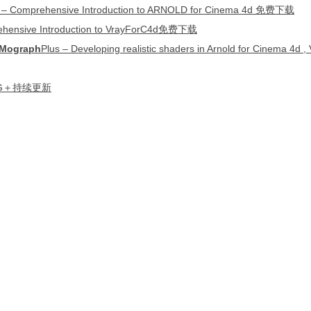
ehensive Introducti
on to ARNOLD for Cinema 4d 免费下载
ehensive Introduction to VrayForC4d免费下载
Mograph
Plus – Developing realistic shaders in Arnold for Cinema 4d 
6G＋持续更新