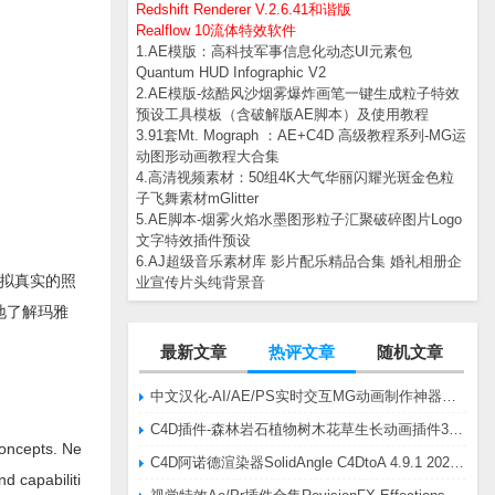
Redshift Renderer V.2.6.41和谐版
Realflow 10流体特效软件
1.AE模版：高科技军事信息化动态UI元素包
Quantum HUD Infographic V2
2.AE模版-炫酷风沙烟雾爆炸画笔一键生成粒子特效
预设工具模板（含破解版AE脚本）及使用教程
3.91套Mt. Mograph ：AE+C4D 高级教程系列-MG运
动图形动画教程大合集
4.高清视频素材：50组4K大气华丽闪耀光斑金色粒
子飞舞素材mGlitter
5.AE脚本-烟雾火焰水墨图形粒子汇聚破碎图片Logo
文字特效插件预设
6.AJ超级音乐素材库 影片配乐精品合集 婚礼相册企
模拟真实的照
业宣传片头纯背景音
地了解玛雅
最新文章
热评文章
随机文章
中文汉化-AI/AE/PS实时交互MG动画制作神器AE脚本Battle Axe Overlord v2.6.4 Win/Mac
C4D插件-森林岩石植物树木花草生长动画插件3DQuakers Forester v1.5.7 R20-R2025含扩展包
concepts. Ne
C4D阿诺德渲染器SolidAngle C4DtoA 4.9.1 2024/2025/2026 Win替换破解版
nd capabiliti