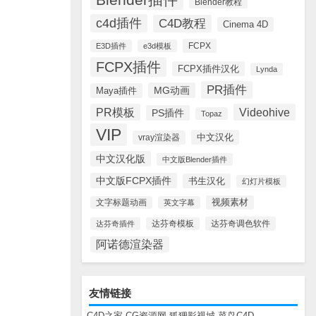
Blender教程
c4d插件
C4D教程
Cinema 4D
FCPX
E3D插件
e3d模板
FCPX插件
FCPX插件汉化
Lynda
PR插件
MG动画
Maya插件
PR模板
Videohive
PS插件
Topaz
VIP
中文汉化
vray渲染器
中文汉化版
中文版Blender插件
中文版FCPX插件
书生汉化
幻灯片模板
视频素材
文字标题动画
英文字幕
达芬奇调色软件
达芬奇插件
达芬奇模板
阿诺德渲染器
友情链接
C4D之家
CG资源网
狐狸影视城
菜鸟C4D