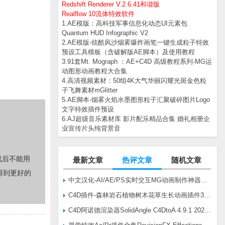
Redshift Renderer V.2.6.41和谐版
Realflow 10流体特效软件
1.AE模版：高科技军事信息化动态UI元素包
Quantum HUD Infographic V2
2.AE模版-炫酷风沙烟雾爆炸画笔一键生成粒子特效
预设工具模板（含破解版AE脚本）及使用教程
3.91套Mt. Mograph ：AE+C4D 高级教程系列-MG运
动图形动画教程大合集
4.高清视频素材：50组4K大气华丽闪耀光斑金色粒
子飞舞素材mGlitter
5.AE脚本-烟雾火焰水墨图形粒子汇聚破碎图片Logo
文字特效插件预设
6.AJ超级音乐素材库 影片配乐精品合集 婚礼相册企
业宣传片头纯背景音
载后不能用
最新文章
热评文章
随机文章
得到更好的
中文汉化-AI/AE/PS实时交互MG动画制作神器AE脚本Battle Axe Overlord v2.6.4 Win/Mac
C4D插件-森林岩石植物树木花草生长动画插件3DQuakers Forester v1.5.7 R20-R2025含扩展包
C4D阿诺德渲染器SolidAngle C4DtoA 4.9.1 2024/2025/2026 Win替换破解版