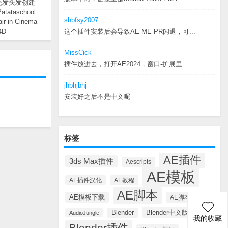
毛发头发创建
tataschool
shbfsy2007
air in Cinema
4D
这个插件安装后会导致AE ME PR闪退，可...
MissCick
插件放进去，打开AE2024，窗口-扩展里...
jhbhjbhj
安装好之后不是中文呢
标签
AE插件
3ds Max插件
Aescripts
AE模板
AE插件汉化
AE教程
AE脚本
AE模板下载
AE脚本汉化
Blender中文版插件
Blender
AudioJungle
我的收藏
Blender插件