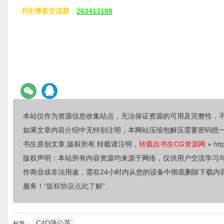
书生博客交流群：
263413188
本站仅作为资源信息收集站点，无法保证资源的可用及完整性，
如果文章内容介绍中无特别注明，本网站压缩包解压需要密码统
书生原创文章,版权所有,转载请注明，
转载自书生CG资源网
»
htt
版权声明：本站所有内容资源均来源于网络，仅供用户交流学习
作商业或非法用途，需在24小时内从您的设备中彻底删除下载内
服务！
“版权协议点此了解”
C4D蒲公英
标签：