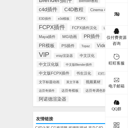
Blender教程
c4d插件
C4D教程
Cinema 4D
FCPX
E3D插件
e3d模板
FCPX插件
FCPX插件汉化
Lynda
PR插件
MG动画
Maya插件
仅付费资源
咨询
PR模板
Videohive
PS插件
Topaz
VIP
中文汉化
vray渲染器
旺旺客服
中文汉化版
中文版Blender插件
中文版FCPX插件
书生汉化
幻灯片模板
视频素材
文字标题动画
英文字幕
电子邮箱
达芬奇调色软件
达芬奇插件
达芬奇模板
阿诺德渲染器
QQ群
友情链接
C4D之家
CG资源网
狐狸影视城
菜鸟C4D