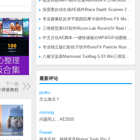
视觉特效Ae/Pr插件合集RevisionFX Effections Plus v25.8 CE Win 含RE:Zup/Twixtor/Flicker/RSMB插件
深度图自动生成AE插件Blace Depth Scanner 2 v2.4.49 Win/Mac，可轻松搞定体积雾/光、景深虚化、伪3D、场景扫描等效果
专业摄像机反求平面跟踪摩卡插件Boris FX Mocha Pro 2026.0.3 CE
三维模型展UV软件Rizom-Lab RizomUV Real / Virtual Space 2025.0.114 Win
中文汉化AE脚本-一键快速输出MP4/GIF动图格式插件AEscripts GifGun v2.2.1 Win/Mac
专业独立版幻影粒子软件BorisFX Particle Illusion Pro 2025.5 v18.5.1 Win
八猴渲染器Marmoset Toolbag 5.03 Win三维实时渲染软件
最新评论
下一篇
学弹簧教程
pyaku
怎么激活？
moming
问题同上，AE2020
Freeart
版本不对，链接里是Motion.Tools.Pro.2...