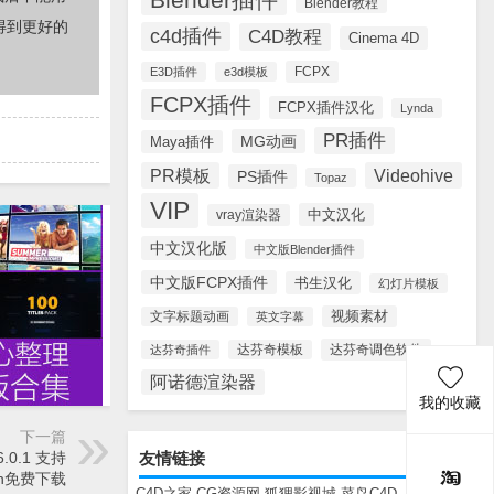
Blender教程
得到更好的
c4d插件
C4D教程
Cinema 4D
FCPX
E3D插件
e3d模板
FCPX插件
FCPX插件汉化
Lynda
PR插件
MG动画
Maya插件
PR模板
Videohive
PS插件
Topaz
VIP
中文汉化
vray渲染器
中文汉化版
中文版Blender插件
中文版FCPX插件
书生汉化
幻灯片模板
视频素材
文字标题动画
英文字幕
达芬奇调色软件
达芬奇插件
达芬奇模板
阿诺德渲染器
我的收藏
下一篇
.0.1 支持
友情链接
 Win免费下载
C4D之家
CG资源网
狐狸影视城
菜鸟C4D