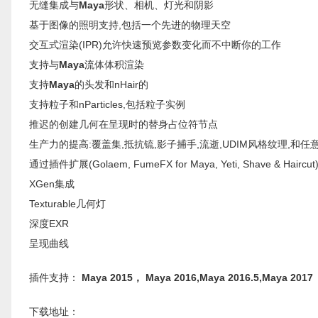
无缝集成与
Maya
形状、相机、灯光和阴影
基于图像的照明支持,包括一个先进的物理天空
交互式渲染(IPR)允许快速预览参数变化而不中断你的工作
支持与
Maya
流体体积渲染
支持
Maya
的头发和nHair的
支持粒子和nParticles,包括粒子实例
推迟的创建几何在呈现时的替身占位符节点
生产力的提高:覆盖集,抵抗锍,影子捕手,流逝,UDIM风格纹理,和任意p
通过插件扩展(Golaem, FumeFX for Maya, Yeti, Shave & Haircut
XGen集成
Texturable几何灯
深度EXR
呈现曲线
插件支持：
Maya 2015， Maya 2016,Maya 2016.5,Maya 2017
下载地址：