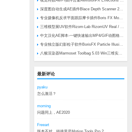
视觉特效Ae/Pr插件合集RevisionFX Effections Plus v25.8 CE Win 含RE:Zup/Twixtor/Flicker/RSMB插件
深度图自动生成AE插件Blace Depth Scanner 2 v2.4.49 Win/Mac，可轻松搞定体积雾/光、景深虚化、伪3D、场景扫描等效果
专业摄像机反求平面跟踪摩卡插件Boris FX Mocha Pro 2026.0.3 CE
三维模型展UV软件Rizom-Lab RizomUV Real / Virtual Space 2025.0.114 Win
中文汉化AE脚本-一键快速输出MP4/GIF动图格式插件AEscripts GifGun v2.2.1 Win/Mac
专业独立版幻影粒子软件BorisFX Particle Illusion Pro 2025.5 v18.5.1 Win
八猴渲染器Marmoset Toolbag 5.03 Win三维实时渲染软件
最新评论
pyaku
怎么激活？
moming
问题同上，AE2020
Freeart
版本不对，链接里是Motion.Tools.Pro.2...