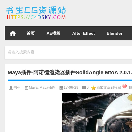
首页
AE模板
After Effect
Blender
请输入搜索内容
Maya插件-阿诺德渲染器插件SolidAngle MtoA 2.0.1
书生
Maya
,
Maya插件
17-06-29
0
添加文章到收藏
我