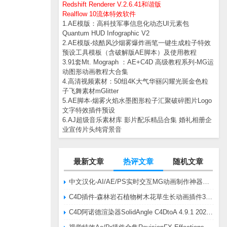
Redshift Renderer V.2.6.41和谐版
Realflow 10流体特效软件
1.AE模版：高科技军事信息化动态UI元素包
Quantum HUD Infographic V2
2.AE模版-炫酷风沙烟雾爆炸画笔一键生成粒子特效
预设工具模板（含破解版AE脚本）及使用教程
3.91套Mt. Mograph ：AE+C4D 高级教程系列-MG运
动图形动画教程大合集
4.高清视频素材：50组4K大气华丽闪耀光斑金色粒
子飞舞素材mGlitter
5.AE脚本-烟雾火焰水墨图形粒子汇聚破碎图片Logo
文字特效插件预设
6.AJ超级音乐素材库 影片配乐精品合集 婚礼相册企
业宣传片头纯背景音
最新文章
热评文章
随机文章
中文汉化-AI/AE/PS实时交互MG动画制作神器AE脚本Battle Axe Overlord v2.6.4 Win/Mac
C4D插件-森林岩石植物树木花草生长动画插件3DQuakers Forester v1.5.7 R20-R2025含扩展包
C4D阿诺德渲染器SolidAngle C4DtoA 4.9.1 2024/2025/2026 Win替换破解版