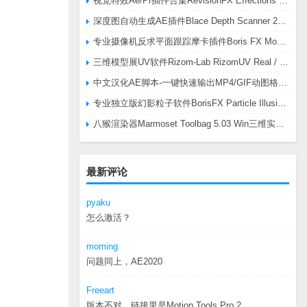
视觉特效Ae/Pr插件合集RevisionFX Effections Plus v25.8 CE Win 含RE:Zup/Twixtor/Flicker/RSMB插件
深度图自动生成AE插件Blace Depth Scanner 2 v2.4.49 Win/Mac，可轻松搞定体积雾/光、景深虚化、伪3D、场景扫描等效果
专业摄像机反求平面跟踪摩卡插件Boris FX Mocha Pro 2026.0.3 CE
三维模型展UV软件Rizom-Lab RizomUV Real / Virtual Space 2025.0.114 Win
中文汉化AE脚本-一键快速输出MP4/GIF动图格式插件AEscripts GifGun v2.2.1 Win/Mac
专业独立版幻影粒子软件BorisFX Particle Illusion Pro 2025.5 v18.5.1 Win
八猴渲染器Marmoset Toolbag 5.03 Win三维实时渲染软件
最新评论
pyaku
怎么激活？
moming
问题同上，AE2020
Freeart
版本不对，链接里是Motion.Tools.Pro.2...