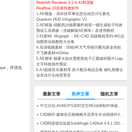
Redshift Renderer V.2.6.41和谐版
Realflow 10流体特效软件
1.AE模版：高科技军事信息化动态UI元素包
Quantum HUD Infographic V2
2.AE模版-炫酷风沙烟雾爆炸画笔一键生成粒子特效
预设工具模板（含破解版AE脚本）及使用教程
3.91套Mt. Mograph ：AE+C4D 高级教程系列-MG运
动图形动画教程大合集
4.高清视频素材：50组4K大气华丽闪耀光斑金色粒
子飞舞素材mGlitter
5.AE脚本-烟雾火焰水墨图形粒子汇聚破碎图片Logo
文字特效插件预设
Maya，并优化
6.AJ超级音乐素材库 影片配乐精品合集 婚礼相册企
业宣传片头纯背景音
最新文章
热评文章
随机文章
中文汉化-AI/AE/PS实时交互MG动画制作神器AE脚本Battle Axe Overlord v2.6.4 Win/Mac
C4D插件-森林岩石植物树木花草生长动画插件3DQuakers Forester v1.5.7 R20-R2025含扩展包
C4D阿诺德渲染器SolidAngle C4DtoA 4.9.1 2024/2025/2026 Win替换破解版