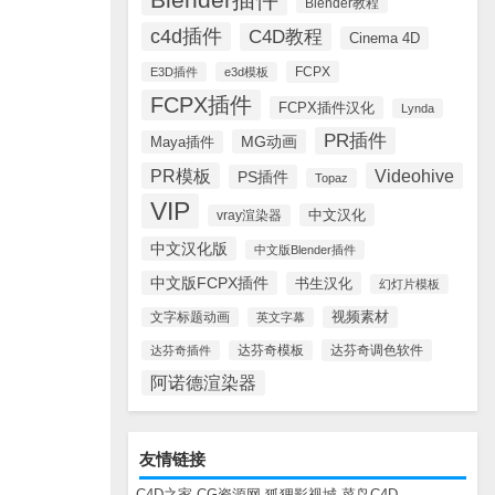
Blender教程
c4d插件
C4D教程
Cinema 4D
FCPX
E3D插件
e3d模板
FCPX插件
FCPX插件汉化
Lynda
PR插件
MG动画
Maya插件
PR模板
Videohive
PS插件
Topaz
VIP
中文汉化
vray渲染器
中文汉化版
中文版Blender插件
中文版FCPX插件
书生汉化
幻灯片模板
视频素材
文字标题动画
英文字幕
达芬奇调色软件
达芬奇插件
达芬奇模板
阿诺德渲染器
友情链接
C4D之家
CG资源网
狐狸影视城
菜鸟C4D