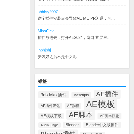
shbfsy2007
这个插件安装后会导致AE ME PR闪退，可...
MissCick
插件放进去，打开AE2024，窗口-扩展里...
jhbhjbhj
安装好之后不是中文呢
标签
AE插件
3ds Max插件
Aescripts
AE模板
AE插件汉化
AE教程
AE脚本
AE模板下载
AE脚本汉化
Blender中文版插件
Blender
AudioJungle
Blender插件