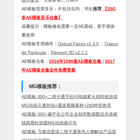
AE模板背景音乐：不包含在内，书生
推荐
【20G
多AE模板音乐合集】
温馨提示：模板修改需要一定AE基础，新手请慎
重使用
AE模板常用插件：
Optical Flares v1.3.5
，
Trapco
de Particular
，
Element 3D v2.2.2
AE模板合集：
2016年1596套AE模板合集
|
2017
年AE模板合集全年免费更新
MG模板推荐：
AE模板-300+二维卡通手绘闪电烟雾火焰特效游戏
MG动画元素转场+通道视频素材+280种音效库
AE模板-300+扁平化公司企业创意数据图信息表格
线路图柱状图MG动画展示包
AE模板-飞碟说壹读二维卡通角色人物解说产品宣