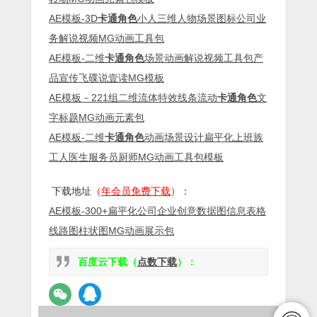
AE模板-3D
卡通角色
小人三维人物场景图标公司业
务解说视频MG动画工具包
AE模板-二维
卡通角色
场景动画解说视频工具包产
品宣传飞碟说壹读MG模板
AE模板－221组二维流体特效线条流动
卡通角色
文
字标题MG动画元素包
AE模板-二维
卡通角色
动画场景设计扁平化上班族
工人医生服务员厨师MG动画工具包模板
下载地址
（
年会员免费下载
）
：
AE模板-300+扁平化公司企业创意数据图信息表格
线路图柱状图MG动画展示包
百度云下载（
点数下载
）：