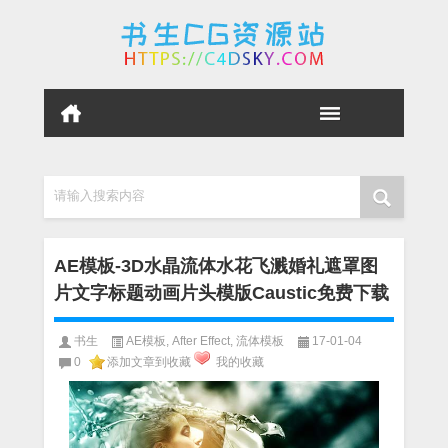
请输入搜索内容
AE模板-3D水晶流体水花飞溅婚礼遮罩图
片文字标题动画片头模版Caustic免费下载
书生
AE模板
,
After Effect
,
流体模板
17-01-04
0
添加文章到收藏
我的收藏