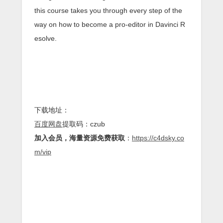
this course takes you through every step of the
way on how to become a pro-editor in Davinci R
esolve.
下载地址：
百度网盘
提取码：czub
加入会员，海量资源免费获取
：
https://c4dsky.co
m/vip