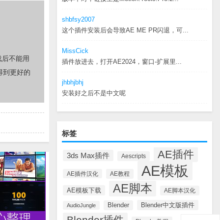
shbfsy2007
这个插件安装后会导致AE ME PR闪退，可...
MissCick
载后不能用
插件放进去，打开AE2024，窗口-扩展里...
得到更好的
jhbhjbhj
安装好之后不是中文呢
标签
AE插件
3ds Max插件
Aescripts
AE模板
AE插件汉化
AE教程
AE脚本
AE模板下载
AE脚本汉化
Blender中文版插件
Blender
AudioJungle
Blender插件