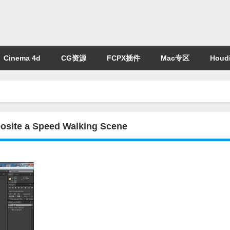
Cinema 4d
CG资源
FCPX插件
Mac专区
Houdi
te a Speed Walking Scene