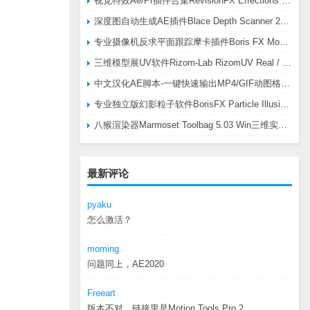
视觉特效Ae/Pr插件合集RevisionFX Effections Plus v25.8 CE Win 含RE:Zup/Twixtor/Flicker/RSMB插件
深度图自动生成AE插件Blace Depth Scanner 2 v2.4.49 Win/Mac，可轻松搞定体积雾/光、景深虚化、伪3D、场景扫描等效果
专业摄像机反求平面跟踪摩卡插件Boris FX Mocha Pro 2026.0.3 CE
三维模型展UV软件Rizom-Lab RizomUV Real / Virtual Space 2025.0.114 Win
中文汉化AE脚本-一键快速输出MP4/GIF动图格式插件AEscripts GifGun v2.2.1 Win/Mac
专业独立版幻影粒子软件BorisFX Particle Illusion Pro 2025.5 v18.5.1 Win
八猴渲染器Marmoset Toolbag 5.03 Win三维实时渲染软件
最新评论
pyaku
怎么激活？
moming
问题同上，AE2020
Freeart
版本不对，链接里是Motion.Tools.Pro.2...