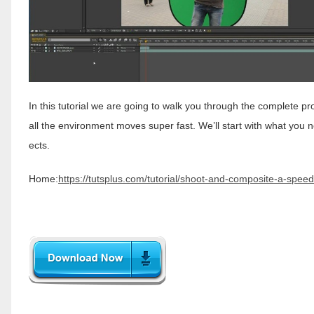
In this tutorial we are going to walk you through the complete p
all the environment moves super fast. We’ll start with what you 
ects.
Home:
https://tutsplus.com/tutorial/shoot-and-composite-a-spee
__________________________________________________