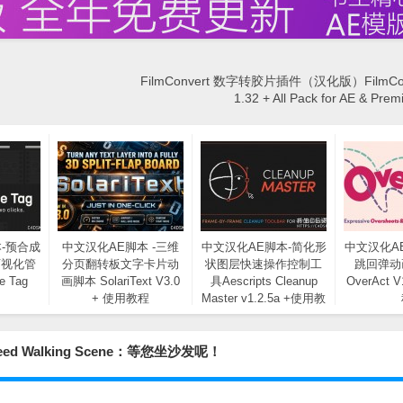
FilmConvert 数字转胶片插件（汉化版）FilmConv
1.32 + All Pack for AE & Prem
-预合成
中文汉化AE脚本 -三维
中文汉化AE脚本-简化形
中文汉化A
可视化管
分页翻转板文字卡片动
状图层快速操作控制工
跳回弹动
e Tag
画脚本 SolariText V3.0
具Aescripts Cleanup
OverAct 
+ 使用教程
Master v1.2.5a +使用教
程
Speed Walking Scene：等您坐沙发呢！