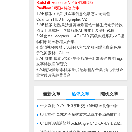
Redshift Renderer V.2.6.41和谐版
Realflow 10流体特效软件
1.AE模版：高科技军事信息化动态UI元素包
Quantum HUD Infographic V2
2.AE模版-炫酷风沙烟雾爆炸画笔一键生成粒子特效
预设工具模板（含破解版AE脚本）及使用教程
3.91套Mt. Mograph ：AE+C4D 高级教程系列-MG运
动图形动画教程大合集
4.高清视频素材：50组4K大气华丽闪耀光斑金色粒
子飞舞素材mGlitter
5.AE脚本-烟雾火焰水墨图形粒子汇聚破碎图片Logo
文字特效插件预设
6.AJ超级音乐素材库 影片配乐精品合集 婚礼相册企
业宣传片头纯背景音
最新文章
热评文章
随机文章
中文汉化-AI/AE/PS实时交互MG动画制作神器AE脚本Battle Axe Overlord v2.6.4 Win/Mac
C4D插件-森林岩石植物树木花草生长动画插件3DQuakers Forester v1.5.7 R20-R2025含扩展包
C4D阿诺德渲染器SolidAngle C4DtoA 4.9.1 2024/2025/2026 Win替换破解版