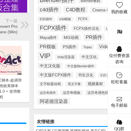
Blender教程
c4d插件
C4D教程
Cinema 4D
我的收藏
FCPX
E3D插件
e3d模板
下一篇
ert Pro
FCPX插件
FCPX插件汉化
Lynda
iere (Win)
PR插件
MG动画
Maya插件
PR模板
Videohive
PS插件
Topaz
VIP
仅付费资源
中文汉化
vray渲染器
咨询
中文汉化版
中文版Blender插件
中文版FCPX插件
书生汉化
幻灯片模板
E脚本-超调弹
旺旺客服
视频素材
文字标题动画
英文字幕
画效果脚本
V1.0 + 使用教
达芬奇调色软件
达芬奇插件
达芬奇模板
程
阿诺德渲染器
电子邮箱
友情链接
QQ群
C4D之家
CG资源网
狐狸影视城
菜鸟C4D