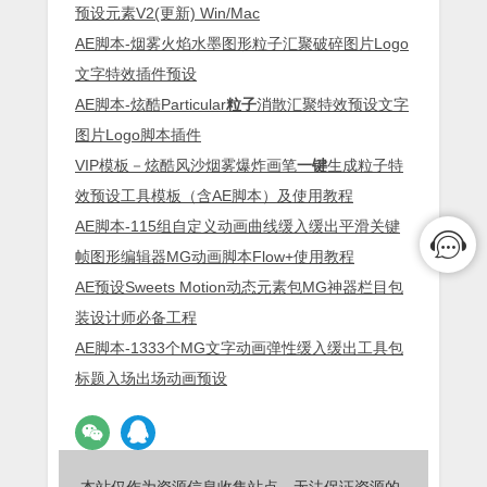
预设元素V2(更新) Win/Mac
AE脚本-烟雾火焰水墨图形粒子汇聚破碎图片Logo
文字特效插件预设
AE脚本-炫酷Particular
粒子
消散汇聚特效预设文字
图片Logo脚本插件
VIP模板－炫酷风沙烟雾爆炸画笔
一键
生成粒子特
效预设工具模板（含AE脚本）及使用教程
AE脚本-115组自定义动画曲线缓入缓出平滑关键
帧图形编辑器MG动画脚本Flow+使用教程
AE预设Sweets Motion动态元素包MG神器栏目包
装设计师必备工程
AE脚本-1333个MG文字动画弹性缓入缓出工具包
标题入场出场动画预设