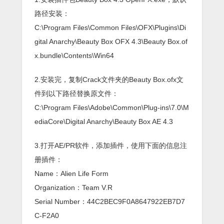
路径安装：
C:\Program Files\Common Files\OFX\Plugins\Di
gital Anarchy\Beauty Box OFX 4.3\Beauty Box.of
x.bundle\Contents\Win64
2.安装完，复制Crack文件夹的Beauty Box.ofx文
件到以下路径替换原文件：
C:\Program Files\Adobe\Common\Plug-ins\7.0\M
ediaCore\Digital Anarchy\Beauty Box AE 4.3
3.打开AE/PR软件，添加插件，使用下面的信息注
册插件：
Name：Alien Life Form
Organization：Team V.R
Serial Number：44C2BEC9F0A8647922EB7D7
C-F2A0