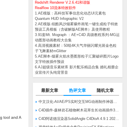
Redshift Renderer V.2.6.41和谐版
Realflow 10流体特效软件
1.AE模版：高科技军事信息化动态UI元素包
Quantum HUD Infographic V2
2.AE模版-炫酷风沙烟雾爆炸画笔一键生成粒子特效
预设工具模板（含破解版AE脚本）及使用教程
3.91套Mt. Mograph ：AE+C4D 高级教程系列-MG运
动图形动画教程大合集
4.高清视频素材：50组4K大气华丽闪耀光斑金色粒
子飞舞素材mGlitter
5.AE脚本-烟雾火焰水墨图形粒子汇聚破碎图片Logo
文字特效插件预设
6.AJ超级音乐素材库 影片配乐精品合集 婚礼相册企
业宣传片头纯背景音
最新文章
热评文章
随机文章
中文汉化-AI/AE/PS实时交互MG动画制作神器AE脚本Battle Axe Overlord v2.6.4 Win/Mac
C4D插件-森林岩石植物树木花草生长动画插件3DQuakers Forester v1.5.7 R20-R2025含扩展包
g tool and A
C4D阿诺德渲染器SolidAngle C4DtoA 4.9.1 2024/2025/2026 Win替换破解版