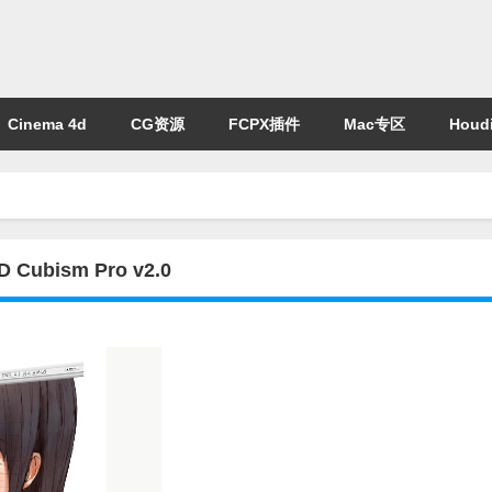
Cinema 4d
CG资源
FCPX插件
Mac专区
Houdi
ubism Pro v2.0