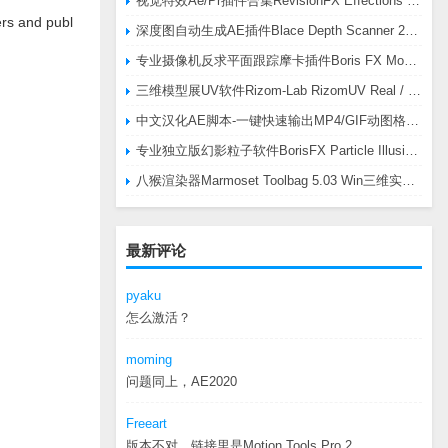
视觉特效Ae/Pr插件合集RevisionFX Effections Plus v25.8 CE Win 含RE:Zup/Twixtor/Flicker/RSMB插件
ers and publ
深度图自动生成AE插件Blace Depth Scanner 2 v2.4.49 Win/Mac，可轻松搞定体积雾/光、景深虚化、伪3D、场景扫描等效果
专业摄像机反求平面跟踪摩卡插件Boris FX Mocha Pro 2026.0.3 CE
三维模型展UV软件Rizom-Lab RizomUV Real / Virtual Space 2025.0.114 Win
中文汉化AE脚本-一键快速输出MP4/GIF动图格式插件AEscripts GifGun v2.2.1 Win/Mac
专业独立版幻影粒子软件BorisFX Particle Illusion Pro 2025.5 v18.5.1 Win
八猴渲染器Marmoset Toolbag 5.03 Win三维实时渲染软件
最新评论
pyaku
怎么激活？
moming
问题同上，AE2020
Freeart
版本不对，链接里是Motion.Tools.Pro.2...