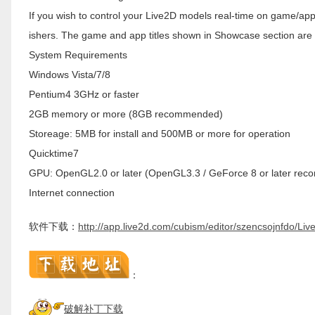
If you wish to control your Live2D models real-time on game/a
ishers. The game and app titles shown in Showcase section ar
System Requirements
Windows Vista/7/8
Pentium4 3GHz or faster
2GB memory or more (8GB recommended)
Storeage: 5MB for install and 500MB or more for operation
Quicktime7
GPU: OpenGL2.0 or later (OpenGL3.3 / GeForce 8 or later re
Internet connection
软件下载：
http://app.live2d.com/cubism/editor/szencsojnfdo/
：
破解补丁下载