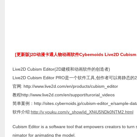
[更新版]2D动漫卡通人物动画软件Cybernoids Live2D Cubism P
Live2D Cubism Editor(2D建模和动画软件的创造者)
Live2D Cubism Editor PRO是一个软件工具,创作者可以
官网: http://www.live2d.com/en/products/cubism_editor
教程http://www.live2d.com/en/support/turorial_videos
简单案例：http://sites.cybernoids.jp/cubism-editor_e/sample-dat
软件介绍:
http://v.youku.com/v_show/id_XNjU5NDk0NTM2.html
Cubism Editor is a software tool that empowers creators to turn 
nimator for animating the model.