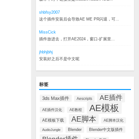
shbfsy2007
这个插件安装后会导致AE ME PR闪退，可...
MissCick
插件放进去，打开AE2024，窗口-扩展里...
jhbhjbhj
安装好之后不是中文呢
标签
AE插件
3ds Max插件
Aescripts
AE模板
AE插件汉化
AE教程
AE脚本
AE模板下载
AE脚本汉化
Blender中文版插件
Blender
AudioJungle
Blender插件