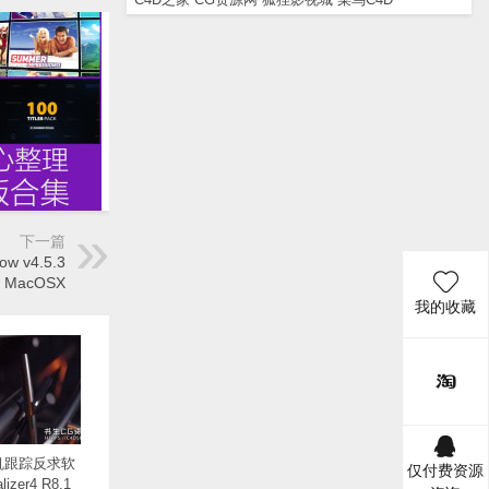
下一篇
 v4.5.3
MacOSX
我的收藏
机跟踪反求软
仅付费资源
izer4 R8.1