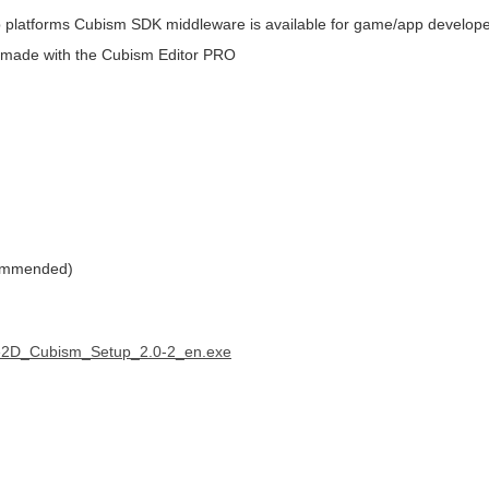
pp platforms Cubism SDK middleware is available for game/app develop
e made with the Cubism Editor PRO
commended)
Live2D_Cubism_Setup_2.0-2_en.exe