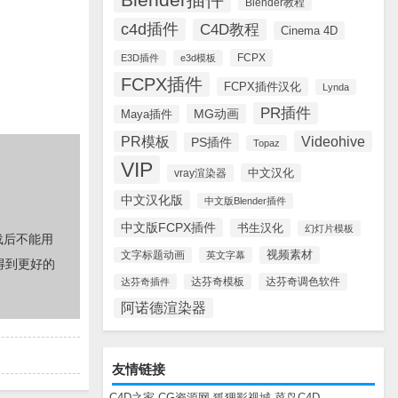
Blender教程
c4d插件
C4D教程
Cinema 4D
FCPX
E3D插件
e3d模板
FCPX插件
FCPX插件汉化
Lynda
PR插件
MG动画
Maya插件
PR模板
Videohive
PS插件
Topaz
VIP
中文汉化
vray渲染器
中文汉化版
中文版Blender插件
中文版FCPX插件
书生汉化
幻灯片模板
载后不能用
视频素材
文字标题动画
英文字幕
得到更好的
达芬奇调色软件
达芬奇插件
达芬奇模板
阿诺德渲染器
友情链接
C4D之家
CG资源网
狐狸影视城
菜鸟C4D