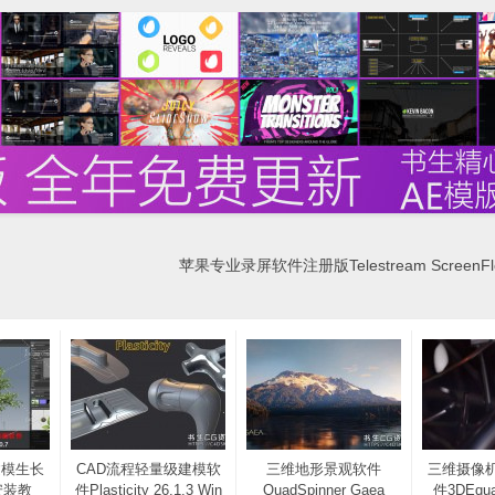
苹果专业录屏软件注册版Telestream ScreenFlow
建模生长
CAD流程轻量级建模软
三维地形景观软件
三维摄像
安装教
件Plasticity 26.1.3 Win
QuadSpinner Gaea
件3DEqual