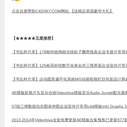
点击自愿赞助C4DSKY.COM网站 【送精品资源豪华大礼】
【★★★★★五星推荐】
【书生样片库】178枚特效绚丽光线粒子飘带线条企业专题片常用
【书生样片库】125枚高科技数字未来全息三维界面企业宣传片常
【书生样片库】运动图形扁平化风格MG动画电视栏目包装设计师
AE模板影视片头音乐合辑Videohive模板音乐Audio Jungle配乐素
57组三维数据信息图表拼图企业宣传片常用c4d模板Info Graphs 3
2013-2014年Videohive全套免费更新AE模板合集预售已更新977