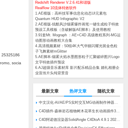
Redshift Renderer V.2.6.41和谐版
Realflow 10流体特效软件
1.AE模版：高科技军事信息化动态UI元素包
Quantum HUD Infographic V2
2.AE模版-炫酷风沙烟雾爆炸画笔一键生成粒子特效
预设工具模板（含破解版AE脚本）及使用教程
3.91套Mt. Mograph ：AE+C4D 高级教程系列-MG运
动图形动画教程大合集
4.高清视频素材：50组4K大气华丽闪耀光斑金色粒
子飞舞素材mGlitter
5325186
5.AE脚本-烟雾火焰水墨图形粒子汇聚破碎图片Logo
文字特效插件预设
promo, socia
6.AJ超级音乐素材库 影片配乐精品合集 婚礼相册企
业宣传片头纯背景音
最新文章
热评文章
随机文章
中文汉化-AI/AE/PS实时交互MG动画制作神器AE脚本Battle Axe Overlord v2.6.4 Win/Mac
C4D插件-森林岩石植物树木花草生长动画插件3DQuakers Forester v1.5.7 R20-R2025含扩展包
C4D阿诺德渲染器SolidAngle C4DtoA 4.9.1 2024/2025/2026 Win替换破解版