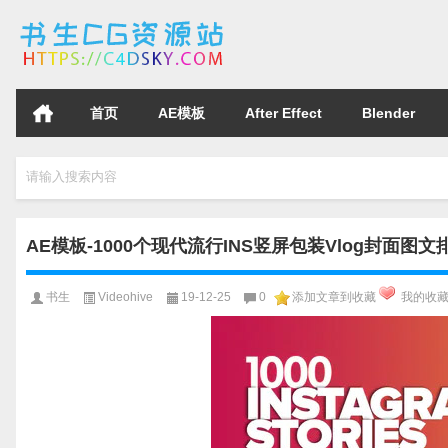
首页
AE模板
After Effect
Blender
请输入搜索内容
AE模板-1000个现代流行INS竖屏包装Vlog封面图文排版设计I
书生
Videohive
19-12-25
0
添加文章到收藏
我的收