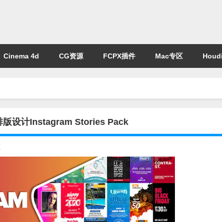
Cinema 4d
CG资源
FCPX插件
Mac专区
Houdi
nstagram Stories Pack
藏