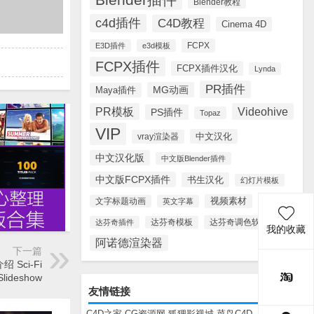
Blender教程
c4d插件
C4D教程
Cinema 4D
FCPX
E3D插件
e3d模板
FCPX插件
FCPX插件汉化
Lynda
PR插件
MG动画
Maya插件
PR模板
Videohive
PS插件
Topaz
VIP
中文汉化
vray渲染器
中文汉化版
中文版Blender插件
中文版FCPX插件
书生汉化
幻灯片模板
视频素材
文字标题动画
英文字幕
达芬奇调色软件
达芬奇插件
达芬奇模板
我的收藏
阿诺德渲染器
下一篇
Sci-Fi
Slideshow
友情链接
C4D之家
CG资源网
狐狸影视城
菜鸟C4D