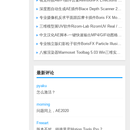
视觉特效Ae/Pr插件合集RevisionFX Effections Plus v25.8 CE Win 含RE:Zup/Twixtor/Flicker/RSMB插件
深度图自动生成AE插件Blace Depth Scanner 2 v2.4.49 Win/Mac，可轻松搞定体积雾/光、景深虚化、伪3D、场景扫描等效果
专业摄像机反求平面跟踪摩卡插件Boris FX Mocha Pro 2026.0.3 CE
三维模型展UV软件Rizom-Lab RizomUV Real / Virtual Space 2025.0.114 Win
中文汉化AE脚本-一键快速输出MP4/GIF动图格式插件AEscripts GifGun v2.2.1 Win/Mac
专业独立版幻影粒子软件BorisFX Particle Illusion Pro 2025.5 v18.5.1 Win
八猴渲染器Marmoset Toolbag 5.03 Win三维实时渲染软件
最新评论
pyaku
怎么激活？
moming
问题同上，AE2020
Freeart
版本不对，链接里是Motion.Tools.Pro.2...