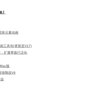
集】
动图形元素动画
画工具包(更新至V17)
.2，扩展界面已汉化
Mac版
转场预设V4
预设