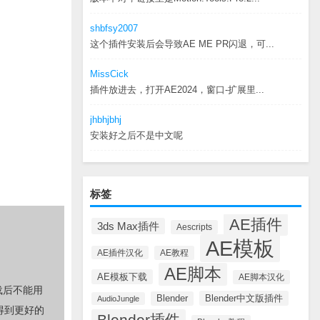
shbfsy2007
这个插件安装后会导致AE ME PR闪退，可...
MissCick
插件放进去，打开AE2024，窗口-扩展里...
jhbhjbhj
安装好之后不是中文呢
标签
AE插件
3ds Max插件
Aescripts
AE模板
AE插件汉化
AE教程
AE脚本
AE模板下载
AE脚本汉化
载后不能用
Blender中文版插件
Blender
AudioJungle
得到更好的
Blender插件