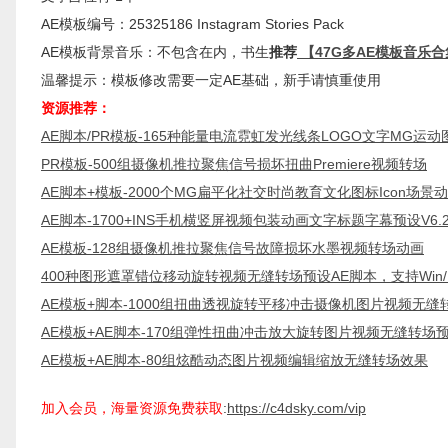
AE模板编号：25325186 Instagram Stories Pack
AE模板背景音乐：不包含在内，书生
推荐
【47G多AE模板音乐合
温馨提示：模板修改需要一定AE基础，新手请慎重使用
资源推荐：
AE脚本/PR模板-165种能量电流霓虹发光线条LOGO文字MG运
PR模板-500组摄像机推拉聚焦信号损坏扭曲Premiere视频转场
AE脚本+模板-2000个MG扁平化社交时尚教育文化图标Icon场景动
AE脚本-1700+INS手机横竖屏视频包装动画文字标题字幕预设V6
AE模板-128组摄像机推拉聚焦信号故障损坏水墨视频转场动画
400种图形遮罩错位移动旋转视频无缝转场预设AE脚本，支持Win/
AE模板+脚本-1000组扭曲透视旋转平移冲击摄像机图片视频无缝
AE模板+AE脚本-170组弹性扭曲冲击放大旋转图片视频无缝转场
AE模板+AE脚本-80组炫酷动态图片视频编辑缩放无缝转场效果
加入会员，海量资源免费获取
:
https://c4dsky.com/vip