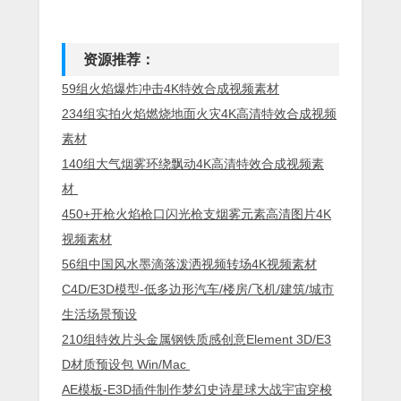
资源推荐：
59组火焰爆炸冲击4K特效合成视频素材
234组实拍火焰燃烧地面火灾4K高清特效合成视频
素材
140组大气烟雾环绕飘动4K高清特效合成视频素
材
450+开枪火焰枪口闪光枪支烟雾元素高清图片4K
视频素材
56组中国风水墨滴落泼洒视频转场4K视频素材
C4D/E3D模型-低多边形汽车/楼房/飞机/建筑/城市
生活场景预设
210组特效片头金属钢铁质感创意Element 3D/E3
D材质预设包 Win/Mac
AE模板-E3D插件制作梦幻史诗星球大战宇宙穿梭