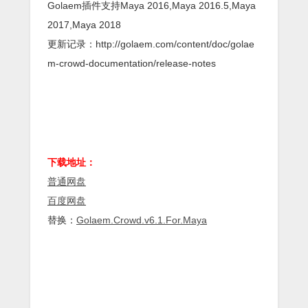
Golaem插件支持Maya 2016,Maya 2016.5,Maya
2017,Maya 2018
更新记录：http://golaem.com/content/doc/golae
m-crowd-documentation/release-notes
下载地址：
普通网盘
百度网盘
替换：
Golaem.Crowd.v6.1.For.Maya