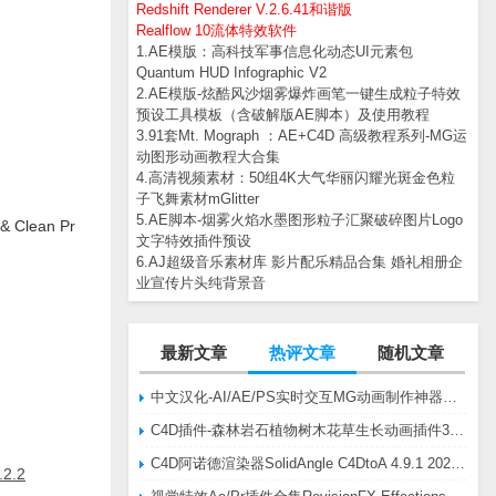
Redshift Renderer V.2.6.41和谐版
Realflow 10流体特效软件
1.AE模版：高科技军事信息化动态UI元素包
Quantum HUD Infographic V2
2.AE模版-炫酷风沙烟雾爆炸画笔一键生成粒子特效
预设工具模板（含破解版AE脚本）及使用教程
3.91套Mt. Mograph ：AE+C4D 高级教程系列-MG运
动图形动画教程大合集
4.高清视频素材：50组4K大气华丽闪耀光斑金色粒
子飞舞素材mGlitter
5.AE脚本-烟雾火焰水墨图形粒子汇聚破碎图片Logo
lean Pr
文字特效插件预设
6.AJ超级音乐素材库 影片配乐精品合集 婚礼相册企
业宣传片头纯背景音
最新文章
热评文章
随机文章
中文汉化-AI/AE/PS实时交互MG动画制作神器AE脚本Battle Axe Overlord v2.6.4 Win/Mac
C4D插件-森林岩石植物树木花草生长动画插件3DQuakers Forester v1.5.7 R20-R2025含扩展包
C4D阿诺德渲染器SolidAngle C4DtoA 4.9.1 2024/2025/2026 Win替换破解版
2.2