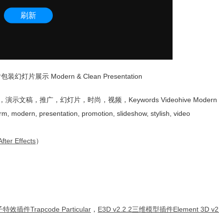
片展示 Modern & Clean Presentation
广，幻灯片，时尚，视频，Keywords Videohive Modern & C
irm, modern, presentation, promotion, slideshow, stylish, video
After Effects
）
特效插件Trapcode Particular
，
E3D v2.2.2三维模型插件Element 3D v2.