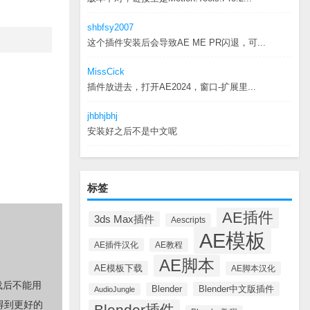
shbfsy2007
这个插件安装后会导致AE ME PR闪退，可...
MissCick
插件放进去，打开AE2024，窗口-扩展里...
jhbhjbhj
安装好之后不是中文呢
标签
AE插件
3ds Max插件
Aescripts
AE模板
AE插件汉化
AE教程
AE脚本
AE模板下载
AE脚本汉化
载后不能用
Blender中文版插件
Blender
AudioJungle
得到更好的
Blender插件