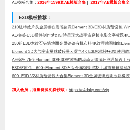
AE模板合集：
2016年1596套AE模板合集
|
2017年AE模板合集
E3D模板推荐：
210组特效片头金属钢铁质感创意Element 3D/E3D材质预设包 Win
AE模板-E3D插件制作梦幻史诗星球大战宇宙穿梭电影文字标题4
250组E3D木纹石头墙地面金属钢铁有机布料4K纹理贴图抽象Element
Element 3D大气宇宙星球破碎星云雾气4K E3D模型包+3集使用教程 
AE模板-75个Element 3D/E3D材质贴图动态无缝循环纹理预设工
E3D材质包：600+Element 3D石头金属钢铁混凝土城市建筑涂鸦警
600+E3D V2材质预设包大合集Element 3D金属玻璃透明冰块橡
加入会员，海量资源免费获取：
https://c4dsky.com/vip