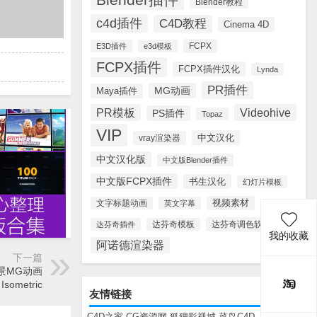
Blender教程
c4d插件
C4D教程
Cinema 4D
FCPX
E3D插件
e3d模板
FCPX插件
FCPX插件汉化
Lynda
PR插件
MG动画
Maya插件
PR模板
Videohive
PS插件
Topaz
VIP
中文汉化
vray渲染器
中文汉化版
中文版Blender插件
中文版FCPX插件
书生汉化
幻灯片模板
视频素材
文字标题动画
英文字幕
达芬奇调色软件
达芬奇插件
达芬奇模板
我的收藏
阿诺德渲染器
下一篇
景MG动画
 Isometric
友情链接
C4D之家
CG资源网
狐狸影视城
菜鸟C4D