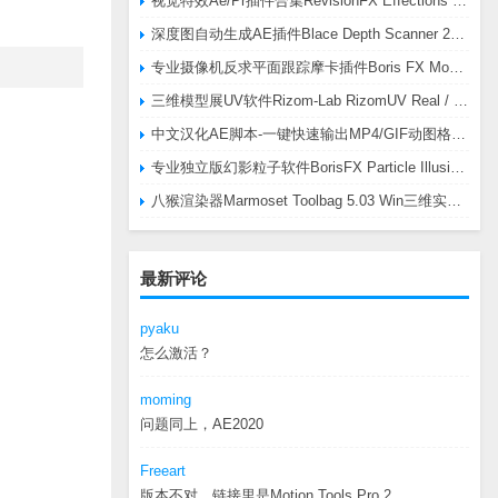
视觉特效Ae/Pr插件合集RevisionFX Effections Plus v25.8 CE Win 含RE:Zup/Twixtor/Flicker/RSMB插件
深度图自动生成AE插件Blace Depth Scanner 2 v2.4.49 Win/Mac，可轻松搞定体积雾/光、景深虚化、伪3D、场景扫描等效果
专业摄像机反求平面跟踪摩卡插件Boris FX Mocha Pro 2026.0.3 CE
三维模型展UV软件Rizom-Lab RizomUV Real / Virtual Space 2025.0.114 Win
中文汉化AE脚本-一键快速输出MP4/GIF动图格式插件AEscripts GifGun v2.2.1 Win/Mac
专业独立版幻影粒子软件BorisFX Particle Illusion Pro 2025.5 v18.5.1 Win
八猴渲染器Marmoset Toolbag 5.03 Win三维实时渲染软件
最新评论
pyaku
怎么激活？
moming
问题同上，AE2020
Freeart
版本不对，链接里是Motion.Tools.Pro.2...