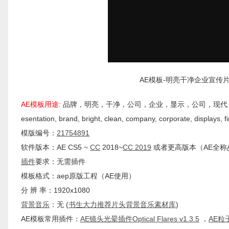
AE模板-明亮干净企业宣传片包装幻灯
AE模板用途:
品牌，明亮，干净，公司，企业，显示，公司，现代，演示文稿，推
esentation, brand, bright, clean, company, corporate, displays, f
模版编号：
21754891
软件版本：AE CS5 ~
CC
2018~
CC 2019
或者更高版本（AE全称
插件
要求：无需插件
模板格式：aep原版工程（AE使用）
分 辨 率：1920x1080
背景
音乐
：无 (
书生大力推荐片头背景音乐素材库
)
AE模板常用插件：
AE镜头光晕插件Optical Flares v1.3.5
，
AE粒子