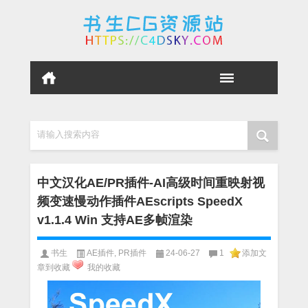
请输入搜索内容
中文汉化AE/PR插件-AI高级时间重映射视
频变速慢动作插件AEscripts SpeedX
v1.1.4 Win 支持AE多帧渲染
书生
AE插件
,
PR插件
24-06-27
1
添加文
章到收藏
我的收藏