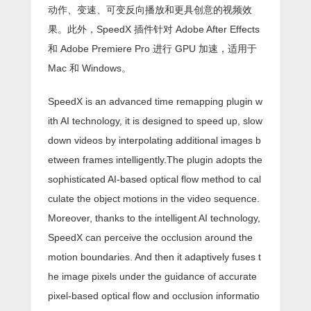
动作、变速、可变反向播放和更具创意的视频效
果。此外，SpeedX 插件针对 Adob​​e After Effects
和 Adob​​e Premiere Pro 进行 GPU 加速，适用于
Mac 和 Windows。
SpeedX is an advanced time remapping plugin w
ith AI technology, it is designed to speed up, slow
down videos by interpolating additional images b
etween frames intelligently.The plugin adopts the
sophisticated AI-based optical flow method to cal
culate the object motions in the video sequence.
Moreover, thanks to the intelligent AI technology,
SpeedX can perceive the occlusion around the
motion boundaries. And then it adaptively fuses t
he image pixels under the guidance of accurate
pixel-based optical flow and occlusion informatio