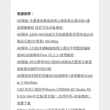
资源推荐：
AE模板-卡通漫画素描涂鸦人物装饰元素动画+通
道视频素材 综艺节目必备素材
AE脚本-1850+MG动画文字标题图形背景转场运动
预设元素V2(更新) Win/Mac
AE脚本-121组关键帧曲线缓入缓出平滑图形编辑
器MG动画脚本Flow V1.2.1+使用教程
AE模板-4K分辨率400+组MG动画动态图形元素漫
画标题动画呼叫指示线
AE图形排列阵列克隆MG动画脚本+使用教程Gridd
er 2 Win/Mac
C4D R19三维软件Maxon CINEMA 4D Studio R1
9.024 Win中文版/英文版/（含序列号+安装教程）
免费下载
87time C4D Octane渲染器全面入门讲解教学