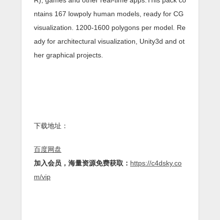
ntains 167 lowpoly human models, ready for CG
visualization. 1200-1600 polygons per model. Re
ady for architectural visualization, Unity3d and ot
her graphical projects.
下载地址：
百度网盘
加入会员，海量资源免费获取：
https://c4dsky.co
m/vip