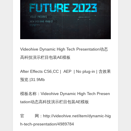
Videohive Dynamic High Tech Presentation动态
高科技演示栏目包装AE模板
After Effects CS6,CC | AEP | No plug-in | 含效果
预览 |31.9Mb
模板名称：Videohive Dynamic High Tech Presen
tation动态高科技演示栏目包装AE模板
官 网：http://videohive.net/item/dynamic-hig
h-tech-presentation/4989784