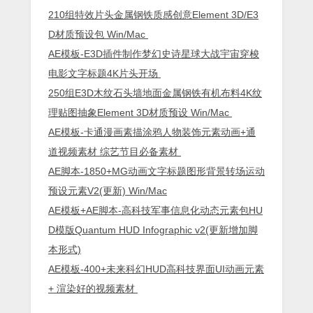
210组特效片头金属钢铁质感创意Element 3D/E3
D材质预设包 Win/Mac
AE模板-E3D插件制作梦幻史诗星球大战宇宙穿梭
电影文字标题4K片头开场
250组E3D木纹石头墙地面金属钢铁有机布料4K纹
理贴图抽象Element 3D材质预设 Win/Mac
AE模板-卡通漫画素描涂鸦人物装饰元素动画+通
道视频素材 综艺节目必备素材
AE脚本-1850+MG动画文字标题图形背景转场运动
预设元素V2(更新) Win/Mac
AE模板+AE脚本-高科技军事信息化动态元素包HU
D模版Quantum HUD Infographic v2(更新增加脚
本形式)
AE模板-400+未来科幻HUD高科技界面UI动画元素
+ 渲染好的视频素材