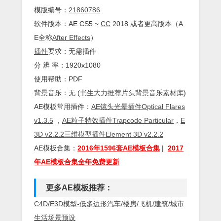
模版编号：
21860786
软件版本：AE CS5 ~
CC
2018 或者更高版本（A
E全称
After Effects
）
插件
要求：无需插件
分 辨 率：1920x1080
使用帮助：PDF
背景
音乐
：无 (
书生大力推荐片头背景音乐素材库
)
AE模板常用插件：
AE镜头光晕插件Optical Flares
v1.3.5
，
AE粒子特效插件Trapcode Particular
，
E
3D v2.2.2三维模型插件Element 3D v2.2.2
AE模板合集：
2016年1596套AE模板合集
|
2017
年AE模板合集全年免费更新
更多AE模板推荐：
C4D/E3D模型-低多边形汽车/楼房/飞机/建筑/城市
生活场景预设