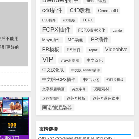
Blender教程
c4d插件
C4D教程
Cinema 4D
FCPX
E3D插件
e3d模板
FCPX插件
FCPX插件汉化
Lynda
载后不能用
PR插件
MG动画
Maya插件
得到更好的
PR模板
Videohive
PS插件
Topaz
VIP
中文汉化
vray渲染器
中文汉化版
中文版Blender插件
中文版FCPX插件
书生汉化
幻灯片模板
视频素材
文字标题动画
英文字幕
达芬奇调色软件
达芬奇插件
达芬奇模板
阿诺德渲染器
友情链接
C4D之家
CG资源网
狐狸影视城
菜鸟C4D