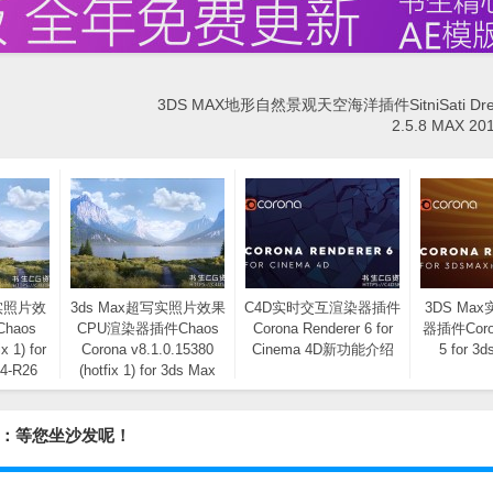
3DS MAX地形自然景观天空海洋插件SitniSati Dre
2.5.8 MAX 20
实照片效
3ds Max超写实照片效果
C4D实时交互渲染器插件
3DS Ma
haos
CPU渲染器插件Chaos
Corona Renderer 6 for
器插件Coron
x 1) for
Corona v8.1.0.15380
Cinema 4D新功能介绍
5 for 
4-R26
(hotfix 1) for 3ds Max
2014-2023
x 发布：等您坐沙发呢！