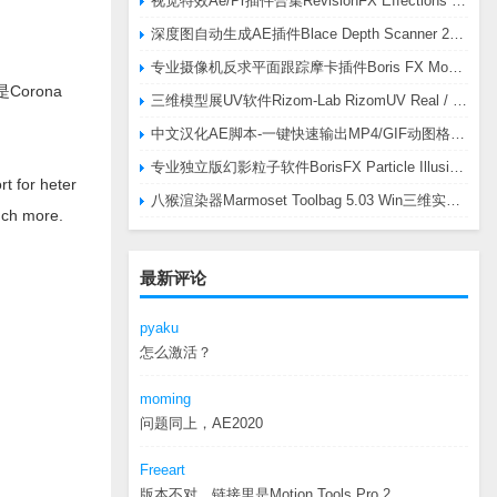
视觉特效Ae/Pr插件合集RevisionFX Effections Plus v25.8 CE Win 含RE:Zup/Twixtor/Flicker/RSMB插件
深度图自动生成AE插件Blace Depth Scanner 2 v2.4.49 Win/Mac，可轻松搞定体积雾/光、景深虚化、伪3D、场景扫描等效果
专业摄像机反求平面跟踪摩卡插件Boris FX Mocha Pro 2026.0.3 CE
Corona
三维模型展UV软件Rizom-Lab RizomUV Real / Virtual Space 2025.0.114 Win
中文汉化AE脚本-一键快速输出MP4/GIF动图格式插件AEscripts GifGun v2.2.1 Win/Mac
专业独立版幻影粒子软件BorisFX Particle Illusion Pro 2025.5 v18.5.1 Win
t for heter
八猴渲染器Marmoset Toolbag 5.03 Win三维实时渲染软件
uch more.
最新评论
pyaku
怎么激活？
moming
问题同上，AE2020
Freeart
版本不对，链接里是Motion.Tools.Pro.2...