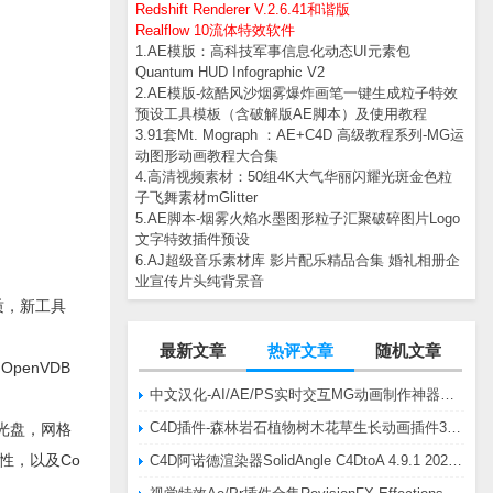
Redshift Renderer V.2.6.41和谐版
Realflow 10流体特效软件
1.AE模版：高科技军事信息化动态UI元素包
Quantum HUD Infographic V2
2.AE模版-炫酷风沙烟雾爆炸画笔一键生成粒子特效
预设工具模板（含破解版AE脚本）及使用教程
3.91套Mt. Mograph ：AE+C4D 高级教程系列-MG运
动图形动画教程大合集
4.高清视频素材：50组4K大气华丽闪耀光斑金色粒
子飞舞素材mGlitter
5.AE脚本-烟雾火焰水墨图形粒子汇聚破碎图片Logo
文字特效插件预设
6.AJ超级音乐素材库 影片配乐精品合集 婚礼相册企
业宣传片头纯背景音
材质，新工具
最新文章
热评文章
随机文章
penVDB
中文汉化-AI/AE/PS实时交互MG动画制作神器AE脚本Battle Axe Overlord v2.6.4 Win/Mac
C4D插件-森林岩石植物树木花草生长动画插件3DQuakers Forester v1.5.7 R20-R2025含扩展包
，光盘，网格
异性，以及Co
C4D阿诺德渲染器SolidAngle C4DtoA 4.9.1 2024/2025/2026 Win替换破解版