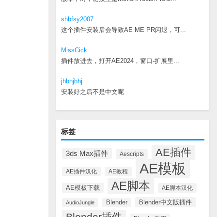
shbfsy2007
这个插件安装后会导致AE ME PR闪退，可...
MissCick
插件放进去，打开AE2024，窗口-扩展里...
jhbhjbhj
安装好之后不是中文呢
标签
AE插件
3ds Max插件
Aescripts
AE模板
AE插件汉化
AE教程
AE脚本
AE模板下载
AE脚本汉化
Blender中文版插件
Blender
AudioJungle
Blender插件