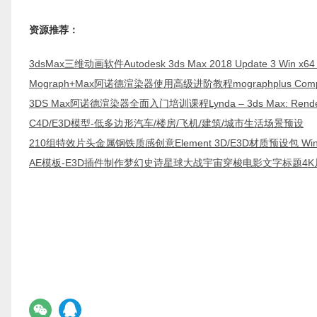
资源推荐：
3dsMax三维动画软件Autodesk 3ds Max 2018 Update 3 Wi
Mograph+Max阿诺德渲染器使用高级进阶教程mographplus Comprehensi
3DS Max阿诺德渲染器全面入门培训课程Lynda – 3ds Max: Renderi
C4D/E3D模型-低多边形汽车/楼房/飞机/建筑/城市生活场景预设
210组特效片头金属钢铁质感创意Element 3D/E3D材质预设包 Win
AE模板-E3D插件制作梦幻史诗星球大战宇宙穿梭电影文字标题4