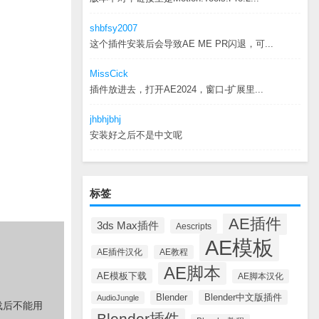
shbfsy2007
这个插件安装后会导致AE ME PR闪退，可...
MissCick
插件放进去，打开AE2024，窗口-扩展里...
jhbhjbhj
安装好之后不是中文呢
标签
AE插件
3ds Max插件
Aescripts
AE模板
AE插件汉化
AE教程
AE脚本
AE模板下载
AE脚本汉化
Blender中文版插件
Blender
AudioJungle
载后不能用
Blender插件