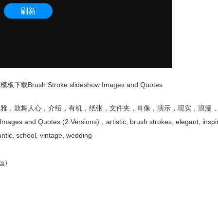
sh Stroke slideshow Images and Quotes
优雅，鼓舞人心，介绍，有机，纸张，文件夹，肖像，演示，现实，浪漫
 and Quotes (2 Versions)，artistic, brush strokes, elegant, inspirat
mantic, school, vintage, wedding
ts
）