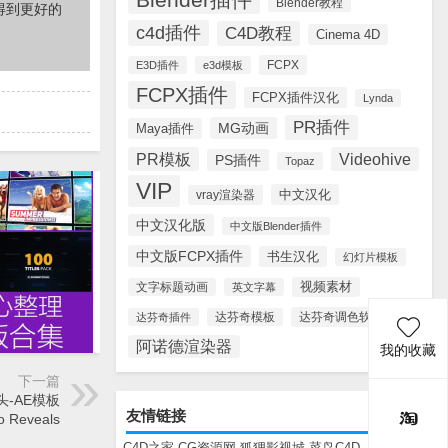
Blender教程
得到更好的
c4d插件
C4D教程
Cinema 4D
FCPX
E3D插件
e3d模板
FCPX插件
FCPX插件汉化
Lynda
PR插件
MG动画
Maya插件
PR模板
Videohive
PS插件
Topaz
VIP
中文汉化
vray渲染器
中文汉化版
中文版Blender插件
中文版FCPX插件
书生汉化
幻灯片模板
视频素材
文字标题动画
英文字幕
达芬奇调色软件
达芬奇插件
达芬奇模板
阿诺德渲染器
我的收藏
下一篇
头-AE模板
友情链接
o Reveals
C4D之家
CG资源网
狐狸影视城
菜鸟C4D