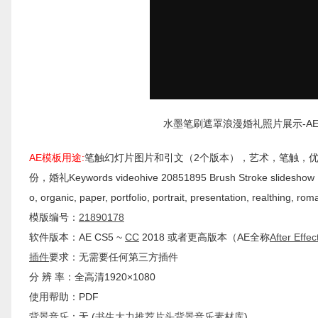
水墨笔刷遮罩浪漫婚礼照片展示-AE模板下载Bru
AE模板用途:
笔触幻灯片图片和引文（2个版本），艺术，笔触，
份，婚礼Keywords videohive 20851895 Brush Stroke slideshow Images
o, organic, paper, portfolio, portrait, presentation, realthing, ro
模版编号：
21890178
软件版本：AE CS5 ~
CC
2018 或者更高版本（AE全称
After Effec
插件
要求：无需要任何第三方插件
分 辨 率：全高清1920×1080
使用帮助：PDF
背景
音乐
：无 (
书生大力推荐片头背景音乐素材库
)