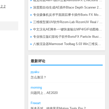
视觉特效Ae/Pr插件合集RevisionFX Effections Plus v25.8 CE Win 含RE:Zup/Twixtor/Flicker/RSMB插件
2.2
深度图自动生成AE插件Blace Depth Scanner 2 v2.4.49 Win/Mac，可轻松搞定体积雾/光、景深虚化、伪3D、场景扫描等效果
专业摄像机反求平面跟踪摩卡插件Boris FX Mocha Pro 2026.0.3 CE
三维模型展UV软件Rizom-Lab RizomUV Real / Virtual Space 2025.0.114 Win
中文汉化AE脚本-一键快速输出MP4/GIF动图格式插件AEscripts GifGun v2.2.1 Win/Mac
专业独立版幻影粒子软件BorisFX Particle Illusion Pro 2025.5 v18.5.1 Win
八猴渲染器Marmoset Toolbag 5.03 Win三维实时渲染软件
最新评论
pyaku
怎么激活？
moming
问题同上，AE2020
Freeart
版本不对，链接里是Motion.Tools.Pro.2...