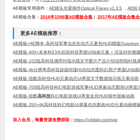
AE模板常用插件：
AE镜头光晕插件Optical Flares v1.3.5
，
AE粒子
AE模板合集：
2016年1596套AE模板合集
|
2017年AE模板合集
更多AE模板推荐：
AE模板+AE脚本-高科技军事信息化动态元素包HUD模版Quantum HUD
AE模板-400+未来科幻HUD高科技界面UI动画元素 + 渲染好的视
AE模板-152组高科技感呼叫指示线文字图片产品介绍说明指针线
AE模板-4k分辨率高科技超级间谍HUD信息图科幻用户界面UI动
AE模板-炫酷高科技HUD元素动态UI界面文字数据指示线元素动画
AE模板-700组高科技科幻电影游戏军事HUD屏幕动态图形UI界面
AE模板-炫酷
高科技
科幻电影游戏UI界面全息HUD操作面板动画
AE模板-250+4K高科技科幻电影UI屏幕信息图表HUD元素动画模
加入会员，海量资源免费获取：
https://c4dsky.com/vip