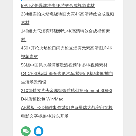
59组火焰爆炸冲击4K特效合成视频素材
234组实拍火焰燃烧地面火灾4K高清特效合成视频
素材
140组大气烟雾环绕飘动4K高清特效合成视频素
材
450+开枪火焰枪口闪光枪支烟雾元素高清图片4K
视频素材
56组中国风水墨滴落泼洒视频转场4K视频素材
C4D/E3D模型-低多边形汽车/楼房/飞机/建筑/城市
生活场景预设
210组特效片头金属钢铁质感创意Element 3D/E3
D材质预设包 Win/Mac
AE模板-E3D插件制作梦幻史诗星球大战宇宙穿梭
电影文字标题4K片头开场