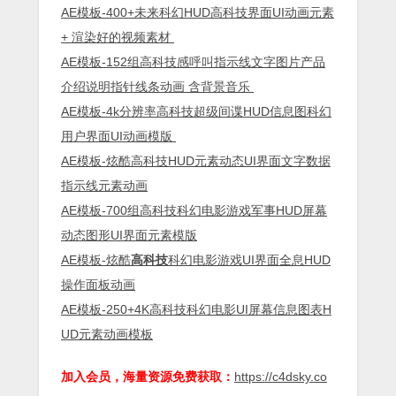
AE模板-400+未来科幻HUD高科技界面UI动画元素
+ 渲染好的视频素材
AE模板-152组高科技感呼叫指示线文字图片产品
介绍说明指针线条动画 含背景音乐
AE模板-4k分辨率高科技超级间谍HUD信息图科幻
用户界面UI动画模版
AE模板-炫酷高科技HUD元素动态UI界面文字数据
指示线元素动画
AE模板-700组高科技科幻电影游戏军事HUD屏幕
动态图形UI界面元素模版
AE模板-炫酷
高科技
科幻电影游戏UI界面全息HUD
操作面板动画
AE模板-250+4K高科技科幻电影UI屏幕信息图表H
UD元素动画模板
加入会员，海量资源免费获取：
https://c4dsky.co