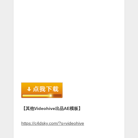
【其他Videohive出品AE模板】
https://c4dsky.com/?s=videohive