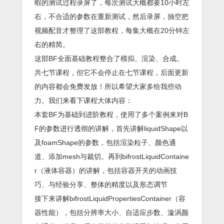
暇的测试过程录屏了，每次测试大概都要10小时左
右，不合适的参数在重新测试，然后录屏，抽空把
视频配音才整理了这部教程，每集大概在20分钟左
右的精简。
这部BF全面基础教程整合了模拟、渲染、合成。
共七节课程，但它不会停止在七节课程，后面更新
的内容都会免费发放！所以希望大家多给我些动
力。我们来看下课程大体内容：
本套BF为基础到进阶教程，使用了多个案例来对B
F的参数进行透彻的讲解，首先讲解liquidShape以
及foamShape的参数，包括渲染粒子、颜色通
道、添加mesh与裁切。再到bifrostLiquidContaine
r（液体容器）的讲解，包括容器开关的动画技
巧、与经验分享、整体的精度以及形态调节
接下来讲解bifrostLiquidPropertiesContainer（容
器性能），包括分辨率大小、自适应步数、漩涡颜