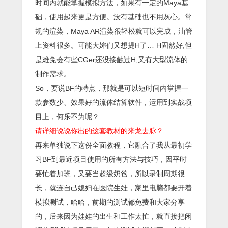
时间内就能掌握模拟方法，如果有一定的Maya基
础，使用起来更是方便。没有基础也不用灰心。常
规的渲染，Maya AR渲染很轻松就可以完成，油管
上资料很多。可能大婶们又想提H了… H固然好,但
是难免会有些CGer还没接触过H,又有大型流体的
制作需求。
So，要说BF的特点，那就是可以短时间内掌握一
款参数少、效果好的流体结算软件，运用到实战项
目上，何乐不为呢？
请详细说说你出的这套教材的来龙去脉？
再来单独说下这份全面教程，它融合了我从最初学
习BF到最近项目使用的所有方法与技巧，因平时
要忙着加班，又要当超级奶爸，所以录制周期很
长，就连自己媳妇在医院生娃，家里电脑都要开着
模拟测试，哈哈，前期的测试都免费和大家分享
的，后来因为娃娃的出生和工作太忙，就直接把闲