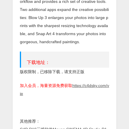
orkflow and provides a rich set of creative tools.
Two additional apps expand the creative possibili
ties: Blow Up 3 enlarges your photos into large p
rints with the sharpest resizing technology availa
ble, and Snap Art 4 transforms your photos into
gorgeous, handcrafted paintings.
下载地址：
版权限制，已移除下载，请支持正版
加入会员，海量资源免费获取
https://c4dsky.com/v
ip
其他推荐：